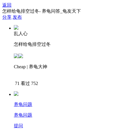
返回
怎样给龟排空过冬- 养龟问答_龟友天下
分享
发布
乱人心
怎样给龟排空过冬
Cheap | 养龟大神
下载APP查看答案
71
看过 752
养龟问题
养龟问题
提问