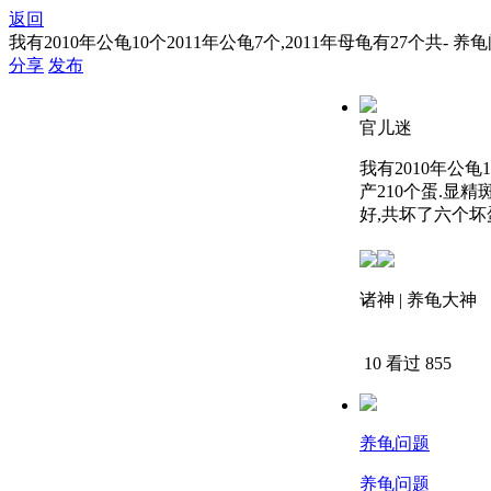
返回
我有2010年公龟10个2011年公龟7个,2011年母龟有27个共- 
分享
发布
官儿迷
我有2010年公龟
产210个蛋.显
好,共坏了六个坏
诸神 | 养龟大神
下载APP查看答
10
看过 855
养龟问题
养龟问题