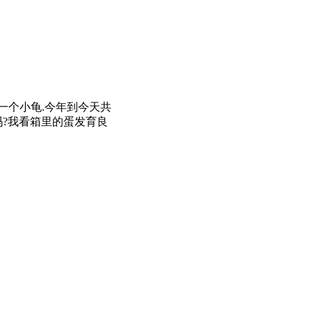
只出一个小龟.今年到今天共
吗?我看箱里的蛋发育良