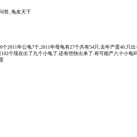
养龟问答_龟友天下
10个2011年公龟7个,2011年母龟有27个共有54只.去年产蛋40.
精斑102个现在出了九个小龟了.还有些快出来了.有可能产八十小龟
蛋
案