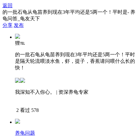
返回
的一批石龟从龟苗养到现在3年平均还是5两一个！平时是- 养
龟问答_龟友天下
分享
发布
狸℡
的一批石龟从龟苗养到现在3年平均还是5两一个！平时
是隔天轮流喂淡水鱼，虾，提子，香蕉请问喂什么长的
快！
我深知不入你心。 | 资深养龟专家
下载APP查看答案
2
看过 578
养龟问题