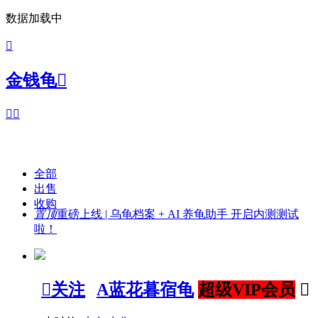
数据加载中

金钱龟



全部
出售
收购
置顶
重磅上线 | 乌龟档案 + AI 养龟助手 开启内测测试
啦！

关注
A蓝花暮宿龟
超级VIP会员
