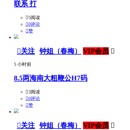
联系 打

5阅读

0评论

赞

关注
钟姐（春梅）
VIP会员

5 小时前
8.5两海南大粗鞭公H7码

3阅读

0评论

赞

关注
钟姐（春梅）
VIP会员
