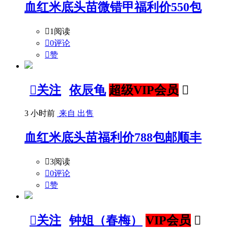
血红米底头苗微错甲福利价550包

1阅读

0评论

赞

关注
依辰龟
超级VIP会员

3 小时前
来自 出售
血红米底头苗福利价788包邮顺丰

3阅读

0评论

赞

关注
钟姐（春梅）
VIP会员
