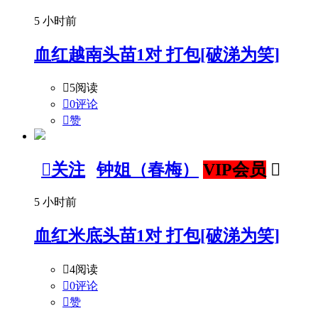
5 小时前
血红越南头苗1对 打包[破涕为笑]

5阅读

0评论

赞

关注
钟姐（春梅）
VIP会员

5 小时前
血红米底头苗1对 打包[破涕为笑]

4阅读

0评论

赞