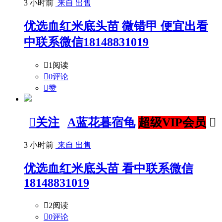
3 小时前
来自 出售
优选血红米底头苗 微错甲 便宜出看
中联系微信18148831019

1阅读

0评论

赞

关注
A蓝花暮宿龟
超级VIP会员

3 小时前
来自 出售
优选血红米底头苗 看中联系微信
18148831019

2阅读

0评论