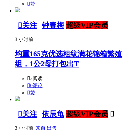

赞

关注
钟春梅
超级VIP会员
3 小时前
均重165克优选粗纹满花锦箱繁殖
组，1公2母打包出T

2阅读

0评论

赞

关注
依辰龟
超级VIP会员

3 小时前
来自 出售