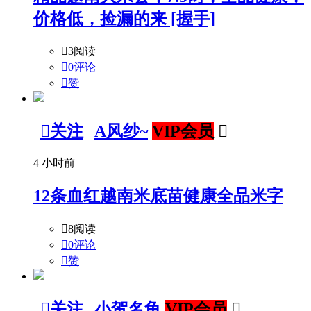
价格低，捡漏的来 [握手]

3阅读

0评论

赞

关注
A风纱~
VIP会员

4 小时前
12条血红越南米底苗健康全品米字

8阅读

0评论

赞

关注
小贺名龟
VIP会员
