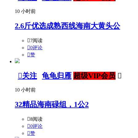
10 小时前
2.6斤优选成熟西线海南大黄头公

7阅读

0评论

赞

关注
龟龟归雁
超级VIP会员

10 小时前
32精品海南碌组，1公2

8阅读

0评论

赞