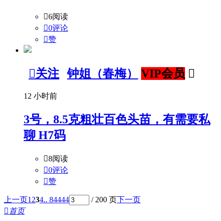

6阅读

0评论

赞

关注
钟姐（春梅）
VIP会员

12 小时前
3号，8.5克粗壮百色头苗，有需要私
聊 H7码

8阅读

0评论

赞
上一页
1
2
3
4
.. 84444
/ 200 页
下一页

首页