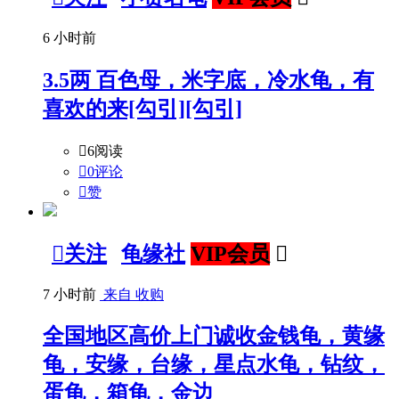
6 小时前
3.5两 百色母，米字底，冷水龟，有
喜欢的来[勾引][勾引]

6阅读

0评论

赞

关注
龟缘社
VIP会员

7 小时前
来自 收购
全国地区高价上门诚收金钱龟，黄缘
龟，安缘，台缘，星点水龟，钻纹，
蛋龟，箱龟，金边