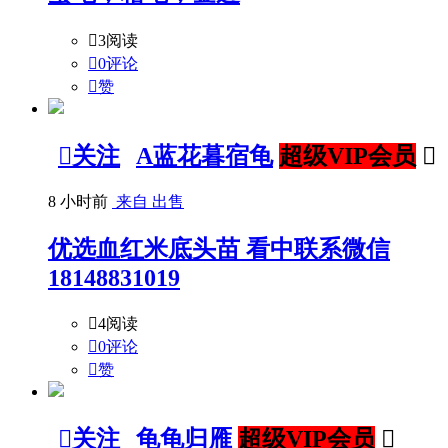

3阅读

0评论

赞

关注
A蓝花暮宿龟
超级VIP会员

8 小时前
来自 出售
优选血红米底头苗 看中联系微信
18148831019

4阅读

0评论

赞

关注
龟龟归雁
超级VIP会员
