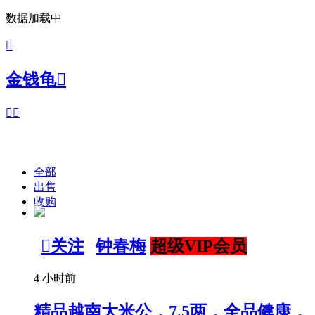
数据加载中

金钱龟



全部
出售
收购

关注
钟春梅
超级VIP会员
4 小时前
精品越南大米公，7.5两，全品健康，