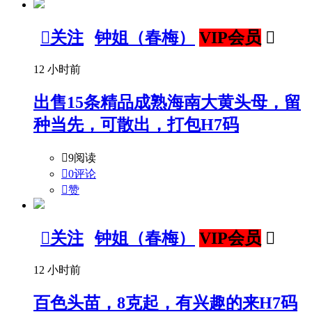

关注
钟姐（春梅）
VIP会员

12 小时前
出售15条精品成熟海南大黄头母，留
种当先，可散出，打包H7码

9阅读

0评论

赞

关注
钟姐（春梅）
VIP会员

12 小时前
百色头苗，8克起，有兴趣的来H7码