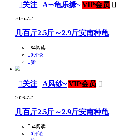

关注
A∽龟乐缘~
VIP会员

2026-7-7
几百斤2.5斤～2.9斤安南种龟

84阅读

0评论

赞

关注
A风纱~
VIP会员

2026-7-7
几百斤2.5斤～2.9斤安南种龟

54阅读

0评论