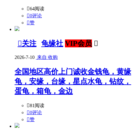

64阅读

0评论

赞

关注
龟缘社
VIP会员

2026-7-10
来自 收购
全国地区高价上门诚收金钱龟，黄缘
龟，安缘，台缘，星点水龟，钻纹，
蛋龟，箱龟，金边

81阅读

0评论

赞