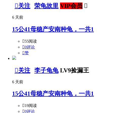

关注
荣龟故里
VIP会员

6 天前
15公41母稳产安南种龟，一共1

55阅读

0评论

赞

关注
李子龟龟
LV9捡漏王
6 天前
15公41母稳产安南种龟，一共1

19阅读

0评论