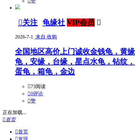

赞

关注
龟缘社
VIP会员

2026-7-1
来自 收购
全国地区高价上门诚收金钱龟，黄缘
龟，安缘，台缘，星点水龟，钻纹，
蛋龟，箱龟，金边

73阅读

0评论

赞
正在加载...

首页

首页

发现