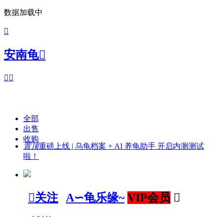
数据加载中

安南龟



全部
出售
收购
置顶
重磅上线 | 乌龟档案 + AI 养龟助手 开启内测测试
啦！

关注
A∽龟乐缘~
VIP会员
