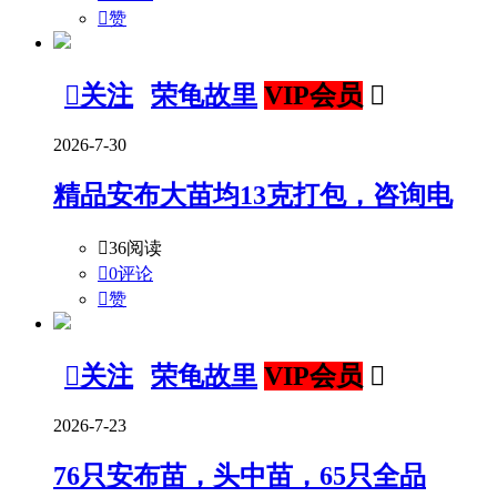

赞

关注
荣龟故里
VIP会员

2026-7-30
精品安布大苗均13克打包，咨询电

36阅读

0评论

赞

关注
荣龟故里
VIP会员

2026-7-23
76只安布苗，头中苗，65只全品