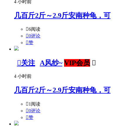
4 小时前
几百斤2斤～2.9斤安南种龟，可

6阅读

0评论

赞

关注
A风纱~
VIP会员

4 小时前
几百斤2斤～2.9斤安南种龟，可

1阅读

0评论

赞