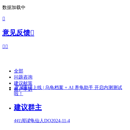
数据加载中

意见反馈



全部
问题咨询
建议献策
置顶
重磅上线 | 乌龟档案 + AI 养龟助手 开启内测测试
账户申诉
啦！
建议群主
441阅读
龟仙人DQ
2024-11-4