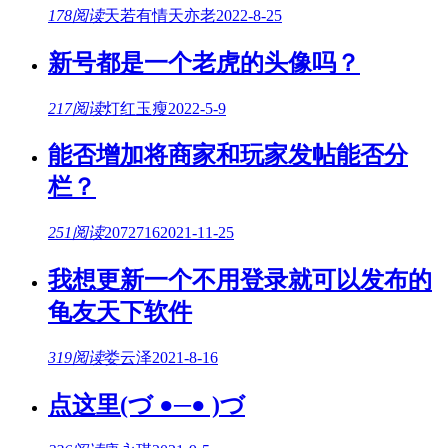
178阅读
天若有情天亦老
2022-8-25
新号都是一个老虎的头像吗？
217阅读
灯红玉瘦
2022-5-9
能否增加将商家和玩家发帖能否分
栏？
251阅读
2072716
2021-11-25
我想更新一个不用登录就可以发布的
龟友天下软件
319阅读
娄云泽
2021-8-16
点这里(づ ●─● )づ