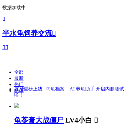
数据加载中

半水龟饲养交流



全部
最新
热门
置顶
重磅上线 | 乌龟档案 + AI 养龟助手 开启内测测试
精华
啦！
龟苓膏大战僵尸
LV4小白
