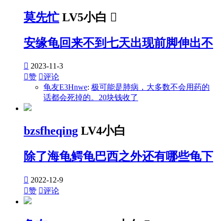
莫先忙
LV5小白

安缘龟回来不到七天出现前脚伸出不

2023-11-3

赞

评论
龟友E3Hnwe
:
极可能是肺病，大多数不会用药的
话都会死掉的。20块钱收了
bzsfheqing
LV4小白
除了海龟鳄龟巴西之外还有哪些龟下

2022-12-9

赞

评论