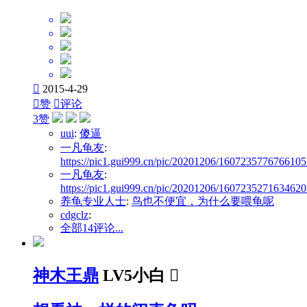

2015-4-29

赞

评论
3赞
uui
:
傻逼
一凡龟友
:
https://pic1.gui999.cn/pic/20201206/1607235776766105
一凡龟友
:
https://pic1.gui999.cn/pic/20201206/1607235271634620
养龟专业人士
:
鸟也不便宜，为什么要喂龟呢
cdgclz
:
全部14评论...
神木王鼎
LV5小白
