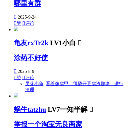
哪里有群

2025-9-24

赞

评论
龟友rxTr2k
LV1小白

涂药不好使

2025-8-9

赞

评论
灵芽小龟
:
看着像腐甲，得撬开豆腐渣那块，进行
清理
蜗牛tatzhu
LV7一知半解

举报一个淘宝无良商家