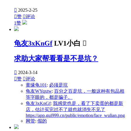

2025-2-25

赞

评论
1赞
龟友3xKnGf
LV1小白

求助大家帮看看是不是坑？

2024-3-14

赞

评论
黄缘龟101
:
必须是坑
龟友WYqxtw
:
百分之百是坑，一般这种有包品相
等字眼的，都是骗子。
龟友3xKnGf
:
我感觉也是，看了下卖蛋的都是新
店，估计买完过不了就也就消失不见了
https://app.gui999.cn/public/emotion/face_wulian.png
网管
:
假的