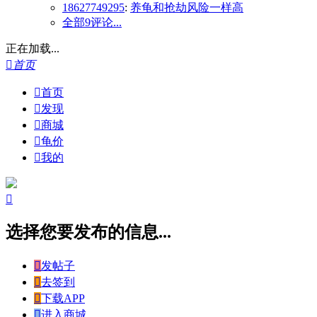
18627749295
:
养龟和抢劫风险一样高
全部9评论...
正在加载...

首页

首页

发现

商城

龟价

我的

选择您要发布的信息...

发帖子

去签到

下载APP

进入商城