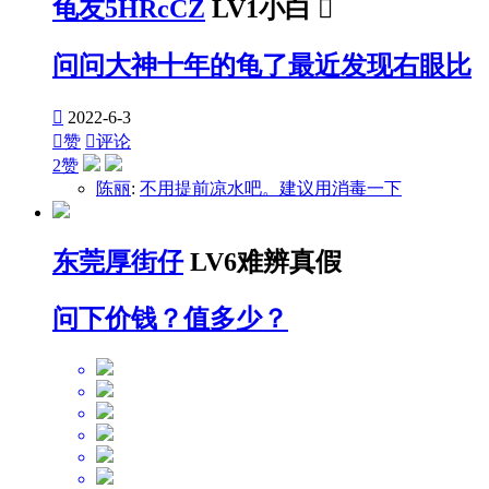
龟友5HRcCZ
LV1小白

问问大神十年的龟了最近发现右眼比

2022-6-3

赞

评论
2赞
陈丽
:
不用提前凉水吧。建议用消毒一下
东莞厚街仔
LV6难辨真假
问下价钱？值多少？