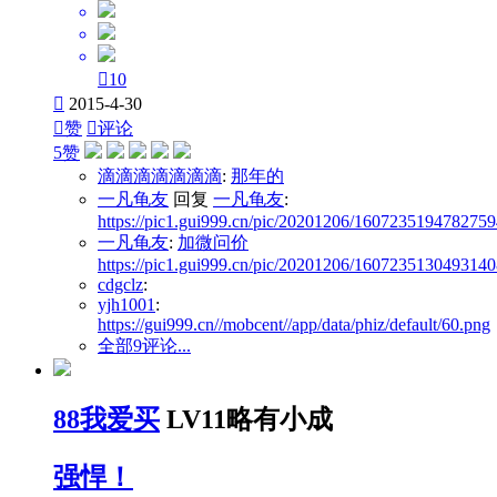

10

2015-4-30

赞

评论
5赞
滴滴滴滴滴滴滴
:
那年的
一凡龟友
回复
一凡龟友
:
https://pic1.gui999.cn/pic/20201206/1607235194782759
一凡龟友
:
加微问价
https://pic1.gui999.cn/pic/20201206/1607235130493140
cdgclz
:
yjh1001
:
https://gui999.cn//mobcent//app/data/phiz/default/60.png
全部9评论...
88我爱买
LV11略有小成
强悍！