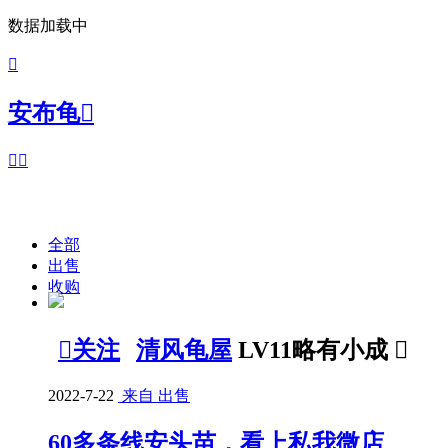
数据加载中

安布龟



全部
出售
收购

关注
清风龟屋
LV11略有小成

2022-7-22
来自 出售
60多条线安头苗，看上私我微店