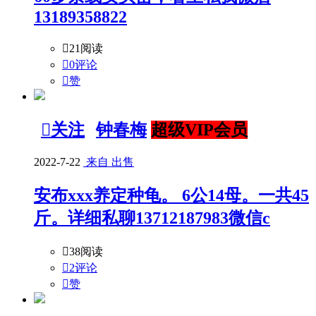
13189358822

21阅读

0评论

赞

关注
钟春梅
超级VIP会员
2022-7-22
来自 出售
安布xxx养定种龟。 6公14母。一共45
斤。详细私聊13712187983微信c

38阅读

2评论

赞