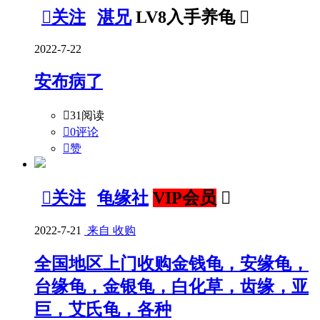

关注
湛兄
LV8入手养龟

2022-7-22
安布病了

31阅读

0评论

赞

关注
龟缘社
VIP会员

2022-7-21
来自 收购
全国地区上门收购金钱龟，安缘龟，
台缘龟，金银龟，白化草，齿缘，亚
巨，艾氏龟，各种