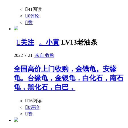

41阅读

0评论

赞

关注
。小黄
LV13老油条
2022-7-21
来自 收购
全国高价上门收购，金钱龟。安缘
龟。台缘龟，金银龟，白化石，南石
龟，黑化石，白巴，

16阅读

0评论

赞