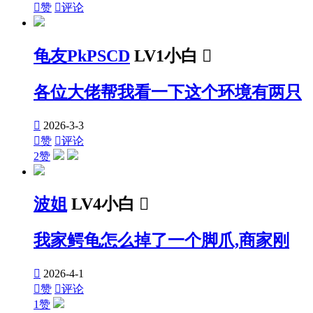

赞

评论
龟友PkPSCD
LV1小白

各位大佬帮我看一下这个环境有两只

2026-3-3

赞

评论
2赞
波姐
LV4小白

我家鳄龟怎么掉了一个脚爪,商家刚

2026-4-1

赞

评论
1赞