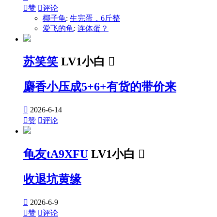

赞

评论
椰子龟
:
生完蛋，6斤整
爱飞的龟
:
连体蛋？
苏笑笑
LV1小白

麝香小压成5+6+有货的带价来

2026-6-14

赞

评论
龟友tA9XFU
LV1小白

收退坑黄缘

2026-6-9

赞

评论