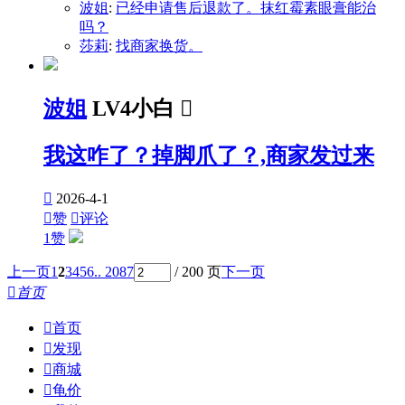
波姐
:
已经申请售后退款了。抹红霉素眼膏能治
吗？
莎莉
:
找商家换货。
波姐
LV4小白

我这咋了？掉脚爪了？,商家发过来

2026-4-1

赞

评论
1赞
上一页
1
2
3
4
5
6
.. 2087
/ 200 页
下一页

首页

首页

发现

商城

龟价