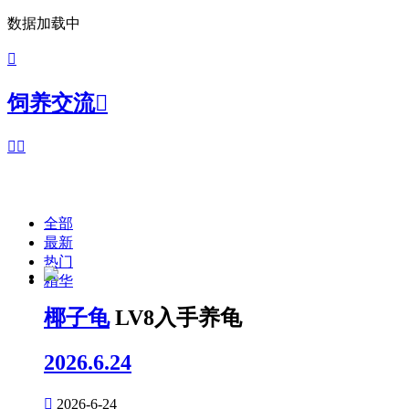
数据加载中

饲养交流



全部
最新
热门
精华
椰子龟
LV8入手养龟
2026.6.24

2026-6-24