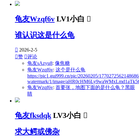
龟友Wzqf6v
LV1小白

谁认识这是什么龟

2026-2-5

赞

评论
龟友sAzyu8
:
像焦糖
龟友Wzqf6v
:
这个是什么龟
https://pic1.gui999.cn/pic/20260205/1770272562148686
watermark/1/image/aHR0cHM6Ly9waWMxLmd1aTk5O
龟友Wzqf6v
:
首要张，地图下面的是什么龟？黑眼
睛
龟友fksdqk
LV3小白

求大鳄或佛杂