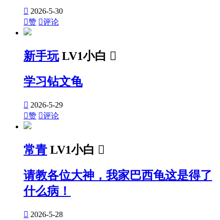

2026-5-30

赞

评论
新手玩
LV1小白

学习钻文龟

2026-5-29

赞

评论
常青
LV1小白

请教各位大神，我家巴西龟这是得了
什么病！

2026-5-28