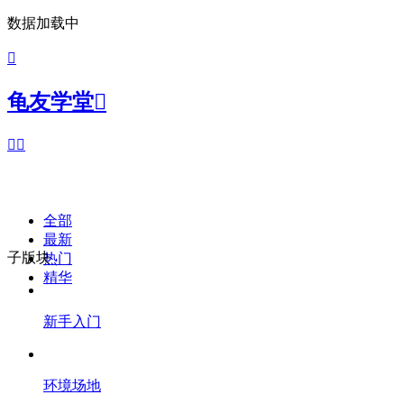
数据加载中

龟友学堂



全部
最新
子版块
热门
精华
新手入门
环境场地