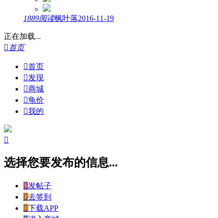
1889阅读
枫叶落
2016-11-19
正在加载...

首页

首页

发现

商城

龟价

我的

选择您要发布的信息...

发帖子

去签到

下载APP