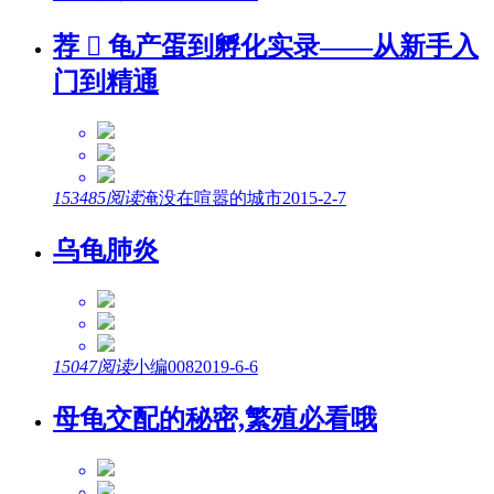
荐

龟产蛋到孵化实录——从新手入
门到精通
153485阅读
淹没在喧嚣的城市
2015-2-7
乌龟肺炎
15047阅读
小编008
2019-6-6
母龟交配的秘密,繁殖必看哦