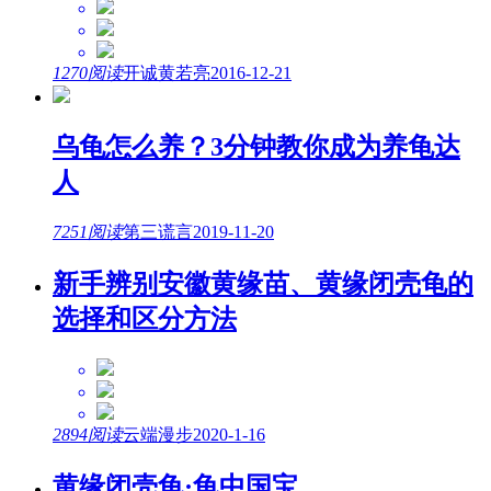
1270阅读
开诚黄若亮
2016-12-21
乌龟怎么养？3分钟教你成为养龟达
人
7251阅读
第三谎言
2019-11-20
新手辨别安徽黄缘苗、黄缘闭壳龟的
选择和区分方法
2894阅读
云端漫步
2020-1-16
黄缘闭壳龟·龟中国宝