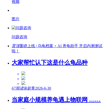
视频
图片
问题咨询
置顶
重磅上线 | 乌龟档案 + AI 养龟助手 开启内测测试
啦！
大家帮忙认下这是什么龟品种
67阅读
涂超青
2026-6-30
当家庭小规模养龟遇上物联网 ……