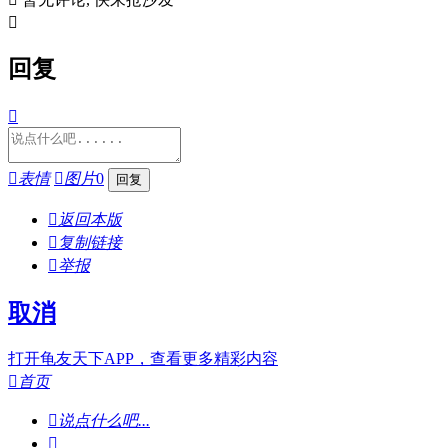

回复


表情

图片
0

返回本版

复制链接

举报
取消
打开龟友天下APP，查看更多精彩内容

首页

说点什么吧...
