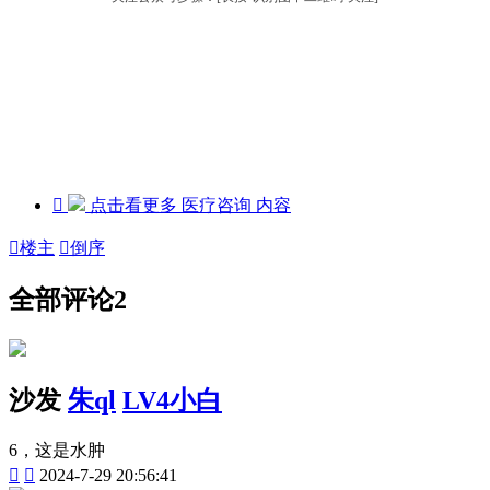

点击看更多
医疗咨询
内容

楼主

倒序
全部评论
2
沙发
朱ql
LV4小白
6，这是水肿


2024-7-29 20:56:41