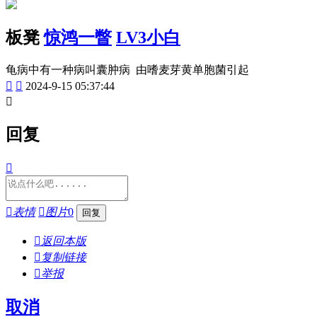
板凳
惊鸿一瞥
LV3小白
龟病中有一种病叫囊肿病 由嗜麦芽黄单胞菌引起


2024-9-15 05:37:44

回复


表情

图片
0

返回本版

复制链接

举报
取消