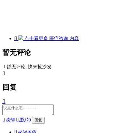

点击看更多
医疗咨询
内容
暂无评论

暂无评论, 快来抢沙发

回复


表情

图片
0

返回本版