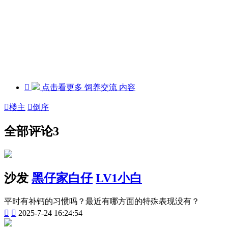

点击看更多
饲养交流
内容

楼主

倒序
全部评论
3
沙发
黑仔家白仔
LV1小白
平时有补钙的习惯吗？最近有哪方面的特殊表现没有？


2025-7-24 16:24:54