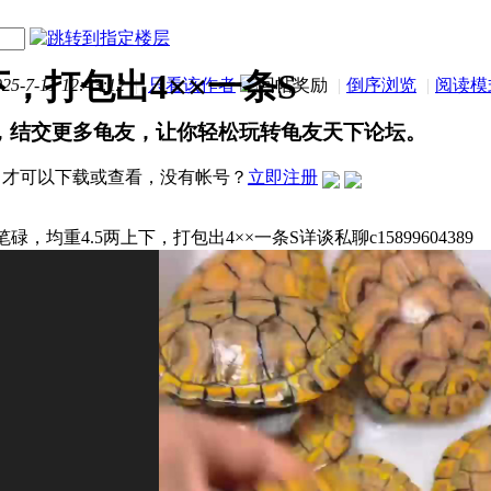
下，打包出4××一条S
-7-11 12:43:12
|
只看该作者
|
倒序浏览
|
阅读模
，结交更多龟友，让你轻松玩转龟友天下论坛。
才可以下载或查看，没有帐号？
立即注册
碌，均重4.5两上下，打包出4××一条S详谈私聊c15899604389