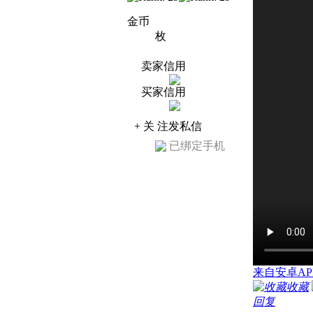
金币
枚
卖家信用
买家信用
+ 关 注
发私信
已绑定手机
来自安卓AP
收藏
回复