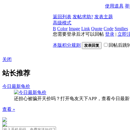
使用道具
举
返回列表
发帖求助?
发表主题
高级模式
B
Color
Image
Link
Quote
Code
Smilies
您需要登录后才可以回帖
登录
|
立即
本版积分规则
回帖后跳
发表回复
关闭
站长推荐
今日最新龟价
还担心被骗开天价吗？打开龟友天下APP，查看今日最新
查看 »