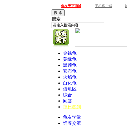
|
龟友天下商城
手机客户端
搜 索
搜索
金钱龟
黄缘龟
黑颈龟
安布龟
火焰龟
白化龟
蛋龟区
综合
问答
每日签到
龟友学堂
饲养交流