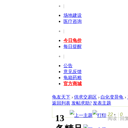
|
场地建设
医疗咨询
|
今日龟价
每日提醒
|
公告
意见反馈
龟箱药粮
官方商城
龟友天下
›
供求交易区
›
白化变异龟
›
返回列表
发帖求助?
发表主题
22
0
13
阅读
回