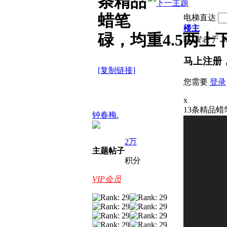
条精品
蜡笔
电梯直达
楼主
碌，均重4.5两上
发表于 2025
马上注册
[复制链接]
您需要
登录
x
13条精品蜡笔
钟春梅.
2万
主题
帖子
积分
VIP会员