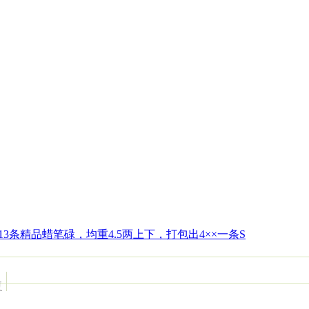
13条精品蜡笔碌，均重4.5两上下，打包出4××一条S
复