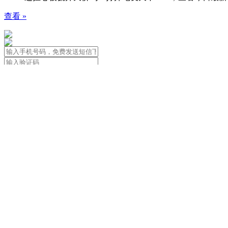
查看 »
免责声明：本站信息由用户自行发布
用户应遵守著作权法，尊重著作权人合法
关于我们
|
用户协议&隐私政策&法律