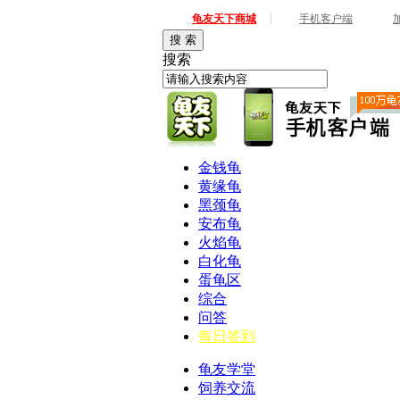
|
龟友天下商城
手机客户端
搜 索
搜索
金钱龟
黄缘龟
黑颈龟
安布龟
火焰龟
白化龟
蛋龟区
综合
问答
每日签到
龟友学堂
饲养交流