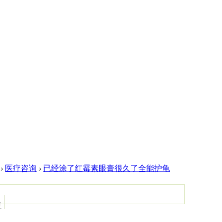
›
医疗咨询
›
已经涂了红霉素眼膏很久了全能护龟
复