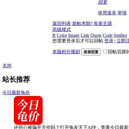
回复
使用道具
举报
返回列表
发帖求助?
发表主题
高级模式
B
Color
Image
Link
Quote
Code
Smilies
您需要登录后才可以回帖
登录
|
立即
本版积分规则
回帖后跳
发表回复
关闭
站长推荐
今日最新龟价
还担心被骗开天价吗？打开龟友天下APP，查看今日最新