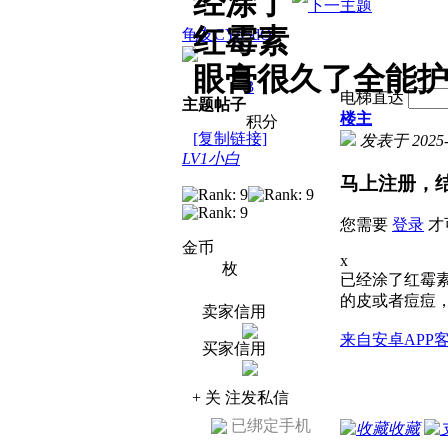
经涂了
红霉素
龟友CYp5dQ
眼膏很久了全能
3
电梯直达
主题
帖子
楼主
积分
[复制链接]
发表于 2025-9
LV1小白
马上注册，
您需要
登录
才
金币
x
枚
已经涂了红霉
的皮或者痘痘
卖家信用
来自安卓APP
买家信用
+ 关 注
发私信
已绑定手机
收藏