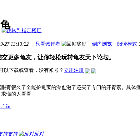
护龟
-27 13:13:22
|
只看该作者
|
倒序浏览
|
阅读模式
结交更多龟友，让你轻松玩转龟友天下论坛。
可以下载或查看，没有帐号？
立即注册
素眼膏很久了全能护龟宝的澡也泡了还买了专门的开胃素。具体
，求懂的人看看
客户端
支持
反对