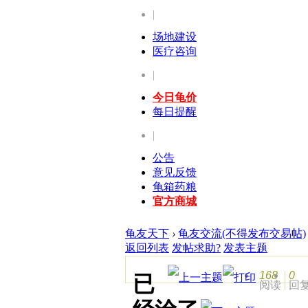
|
场地建设
医疗咨询
|
今日龟价
每日提醒
|
公告
意见反馈
龟箱药粮
官方商城
龟友天下
›
龟友交流(不得发布交易帖)
返回列表
发帖求助?
发表主题
168
0
已
阅读
回