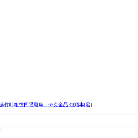
选竹叶粗纹四眼斑龟，65克全品 包顺丰[發]
复