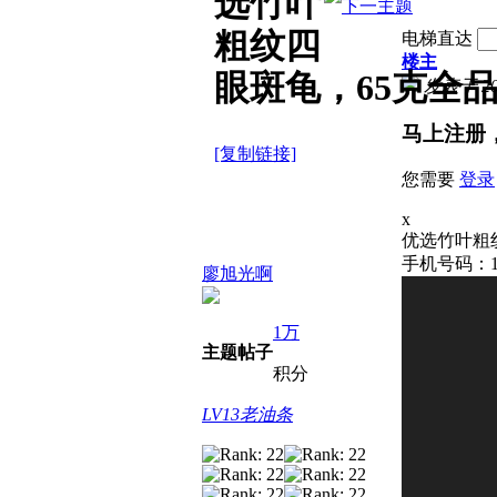
选竹叶
粗纹四
电梯直达
楼主
眼斑龟，65克全品
发表于 2025
马上注册
[复制链接]
您需要
登录
x
优选竹叶粗纹
手机号码：15
廖旭光啊
1万
主题
帖子
积分
LV13老油条