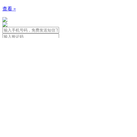
查看 »
免责声明：本站信息由用户自行发布
用户应遵守著作权法，尊重著作权人合法
关于我们
|
用户协议&隐私政策&法律