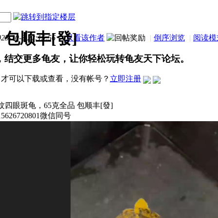
 包顺丰[發]
-10-3 22:15:56
|
只看该作者
|
倒序浏览
|
阅读模
，结交更多龟友，让你轻松玩转龟友天下论坛。
才可以下载或查看，没有帐号？
立即注册
四眼斑龟，65克全品 包顺丰[發]
626720801微信同号