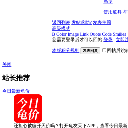
回复
使用道具
举
返回列表
发帖求助?
发表主题
高级模式
B
Color
Image
Link
Quote
Code
Smilies
您需要登录后才可以回帖
登录
|
立即
本版积分规则
回帖后跳
发表回复
关闭
站长推荐
今日最新龟价
还担心被骗开天价吗？打开龟友天下APP，查看今日最新