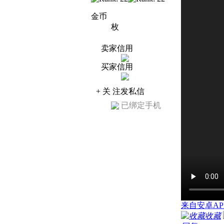
金币
枚
卖家信用
买家信用
+ 关 注
发私信
已绑定手机
来自安卓AP
收藏