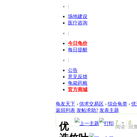
|
场地建设
医疗咨询
|
今日龟价
每日提醒
|
公告
意见反馈
龟箱药粮
官方商城
龟友天下
›
供求交易区
›
综合龟类
›
优
返回列表
发帖求助?
发表主题
7
0
优
阅读
回