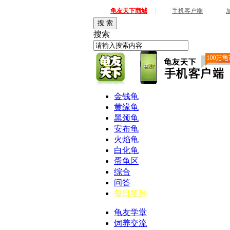
|
龟友天下商城
手机客户端
搜 索
搜索
金钱龟
黄缘龟
黑颈龟
安布龟
火焰龟
白化龟
蛋龟区
综合
问答
每日签到
龟友学堂
饲养交流