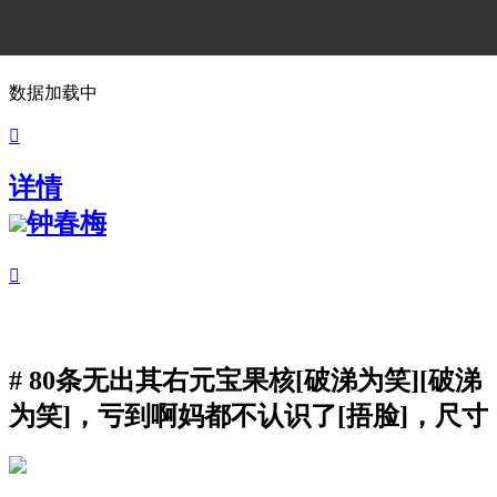
数据加载中

详情
钟春梅

# 80条无出其右元宝果核[破涕为笑][破涕
为笑]，亏到啊妈都不认识了[捂脸]，尺寸