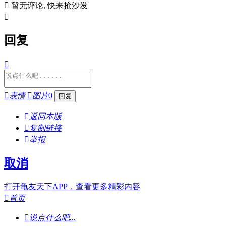

暂无评论, 快来抢沙发

回复


表情

图片
0

返回本版

复制链接

举报
取消
打开龟友天下APP，查看更多精彩内容

首页

说点什么吧...