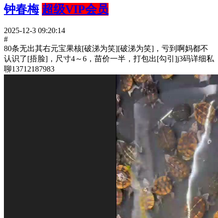
钟春梅
超级VIP会员
2025-12-3 09:20:14
#
80条无出其右元宝果核[破涕为笑][破涕为笑]，亏到啊妈都不
认识了[捂脸]，尺寸4～6，苗价一半，打包出[勾引]j3码详细私
聊13712187983