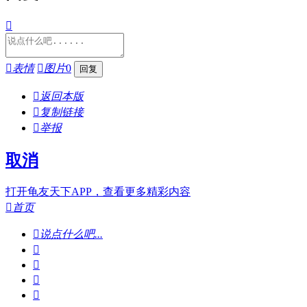


表情

图片
0

返回本版

复制链接

举报
取消
打开龟友天下APP，查看更多精彩内容

首页

说点什么吧...



