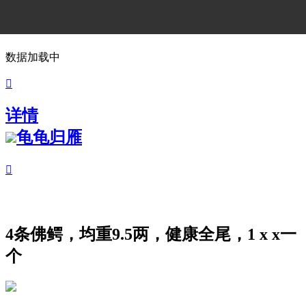
数据加载中

详情
龟龟归雁

4条佛鳄，均重9.5两，健康全尾，1 x x一
个