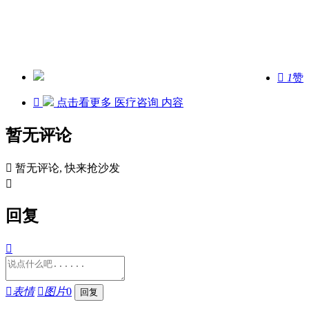

1
赞

点击看更多
医疗咨询
内容
暂无评论

暂无评论, 快来抢沙发

回复


表情

图片
0