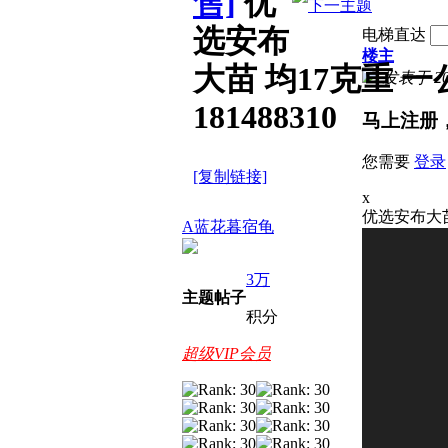
售]
优
选安布
电梯直达
楼主
大苗 均17克重 
发表于 2026
181488310
马上注册
您需要
登录
[复制链接]
x
优选安布大苗
A蓝花暮宿龟
3万
主题
帖子
积分
超级VIP会员