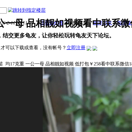
一公一母 品相靓如视频看中联系微
-2-11 23:11:36
|
只看该作者
|
倒序浏览
|
阅读模
，结交更多龟友，让你轻松玩转龟友天下论坛。
才可以下载或查看，没有帐号？
立即注册
 均17克重 一公一母 品相靓如视频 低打包￥258看中联系微信1814