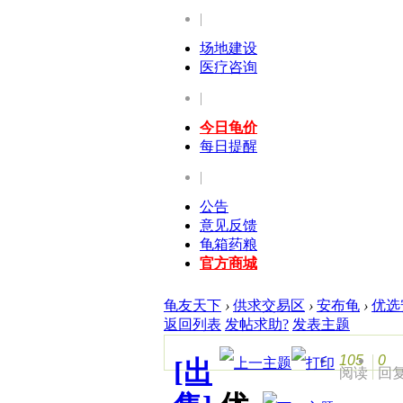
|
场地建设
医疗咨询
|
今日龟价
每日提醒
|
公告
意见反馈
龟箱药粮
官方商城
龟友天下
›
供求交易区
›
安布龟
›
优选
返回列表
发帖求助?
发表主题
105
0
[出
阅读
回