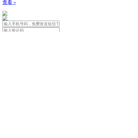
查看 »
免责声明：本站信息由用户自行发布
用户应遵守著作权法，尊重著作权人合法
关于我们
|
用户协议&隐私政策&法律