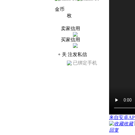
金币
枚
卖家信用
买家信用
+ 关 注
发私信
已绑定手机
来自安卓AP
收藏
回复