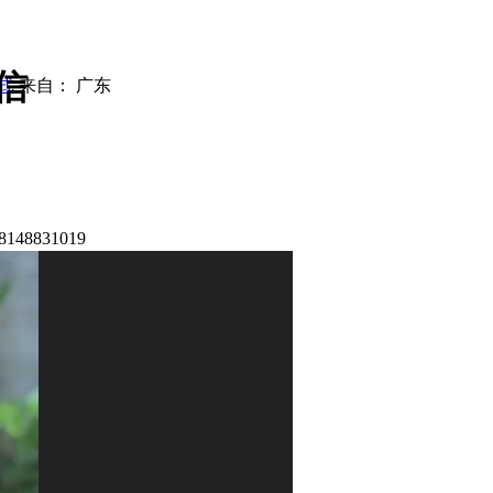
信
式
来自： 广东
8831019