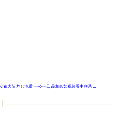
安布大苗 均17克重 一公一母 品相靓如视频看中联系 ...
复