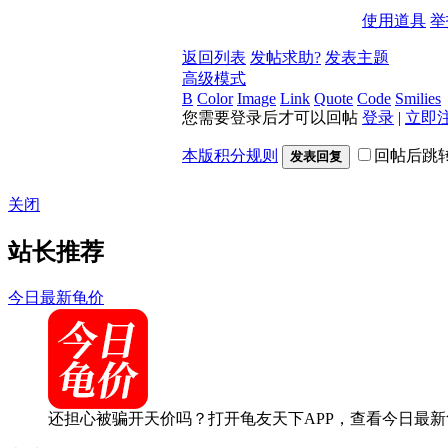
使用道具
举
返回列表
发帖求助?
发表主题
高级模式
B
Color
Image
Link
Quote
Code
Smilies
您需要登录后才可以回帖
登录
|
立即
本版积分规则
回帖后跳
发表回复
关闭
站长推荐
今日最新龟价
还担心被骗开天价吗？打开龟友天下APP，查看今日最新