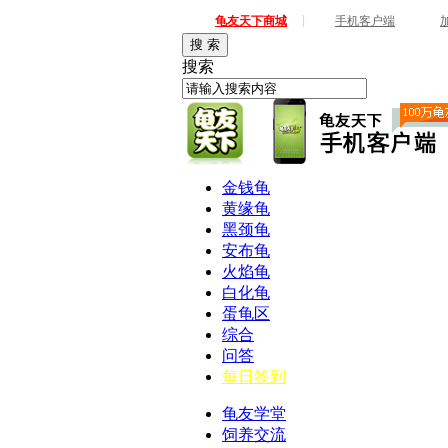
|
龟友天下商城
手机客户端
搜 索
搜索
金钱龟
黄缘龟
黑颈龟
安布龟
火焰龟
白化龟
蛋龟区
综合
问答
每日签到
龟友学堂
饲养交流