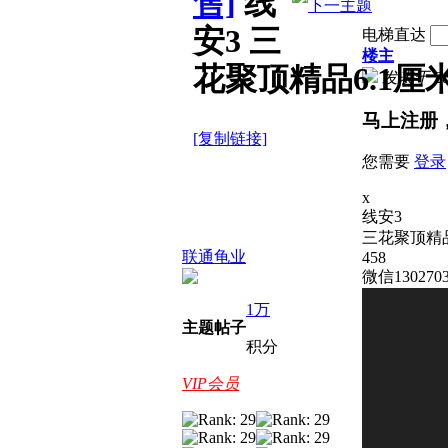
售]
线
安3 三
电梯直达
楼主
花聚顶精品6.1厘米 
发表于 2026
马上注册
[复制链接]
您需要
登录
x
线安3
三花聚顶精品
联通龟业
458
微信1302703
1万
主题
帖子
积分
VIP会员