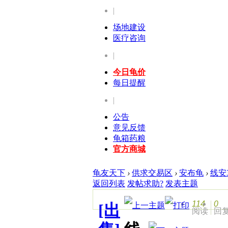
|
场地建设
医疗咨询
|
今日龟价
每日提醒
|
公告
意见反馈
龟箱药粮
官方商城
龟友天下
›
供求交易区
›
安布龟
›
线安3
返回列表
发帖求助?
发表主题
114
0
[出
阅读
回