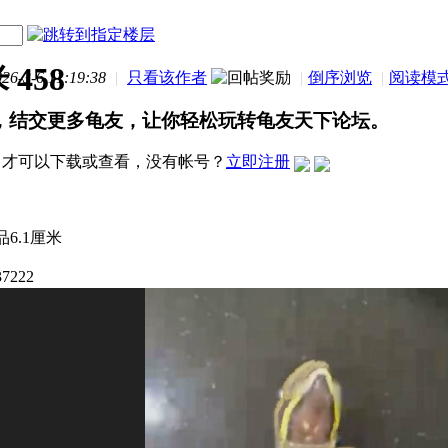
458
-3-6 11:19:38
|
只看该作者
|
倒序浏览
|
阅读模
，结交更多龟友，让你轻松玩转龟友天下论坛。
才可以下载或查看，没有帐号？
立即注册
6.1厘米
7222