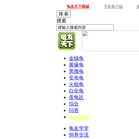
|
龟友天下商城
手机客户端
搜 索
搜索
金钱龟
黄缘龟
黑颈龟
安布龟
火焰龟
白化龟
蛋龟区
综合
问答
每日签到
龟友学堂
饲养交流