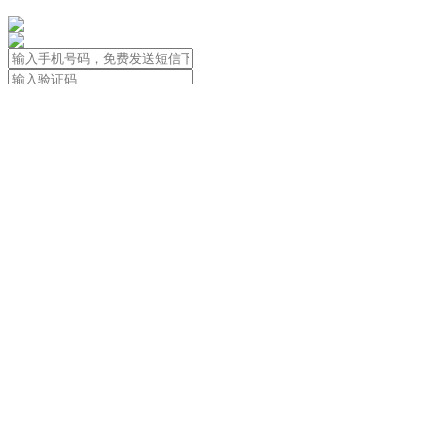
免责声明：本站信息由用户自行发布
用户应遵守著作权法，尊重著作权人合法
关于我们
|
用户协议&隐私政策&法律