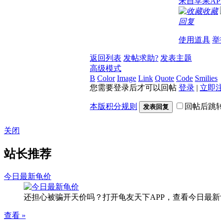
来自苹果AP
收藏
回复
使用道具
举
返回列表
发帖求助?
发表主题
高级模式
B
Color
Image
Link
Quote
Code
Smilies
您需要登录后才可以回帖
登录
|
立即
本版积分规则
回帖后跳
发表回复
关闭
站长推荐
今日最新龟价
还担心被骗开天价吗？打开龟友天下APP，查看今日最新
查看 »