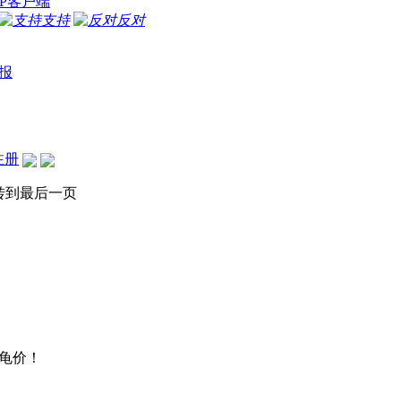
P客户端
支持
反对
报
注册
转到最后一页
龟价！