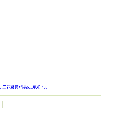
 三花聚顶精品6.1厘米 458
复