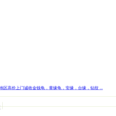
地区高价上门诚收金钱龟，黄缘龟，安缘，台缘，钻纹 ...
复