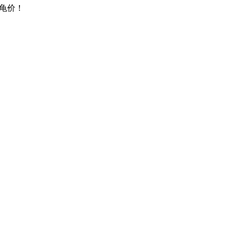
龟价！
，本站完全免费，交易请核实资质，谨防诈骗
权益，不发布他人作品，侵权投诉邮箱：wd@gui999.cn（