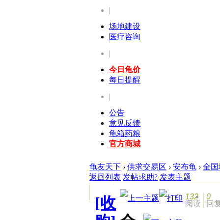
|
场地建设
医疗咨询
|
今日龟价
每日提醒
|
公告
意见反馈
龟箱药粮
官方商城
龟友天下
›
供求交易区
›
安布龟
›
全国
返回列表
发帖求助?
发表主题
132
0
[收
阅读
回