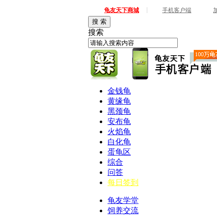
|
龟友天下商城
手机客户端
搜 索
搜索
金钱龟
黄缘龟
黑颈龟
安布龟
火焰龟
白化龟
蛋龟区
综合
问答
每日签到
龟友学堂
饲养交流