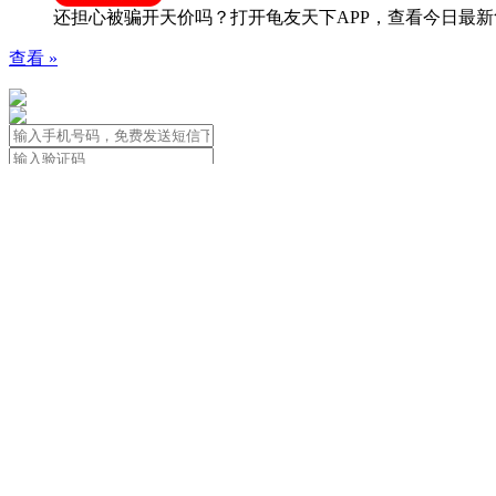
还担心被骗开天价吗？打开龟友天下APP，查看今日最新
查看 »
免责声明：本站信息由用户自行发布
用户应遵守著作权法，尊重著作权人合法