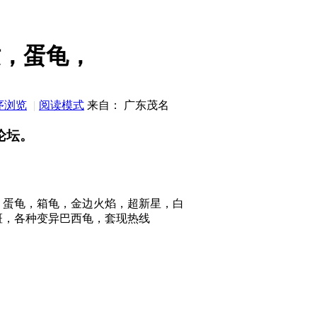
纹，蛋龟，
序浏览
|
阅读模式
来自： 广东茂名
论坛。
，蛋龟，箱龟，金边火焰，超新星，白
斑，各种变异巴西龟，套现热线