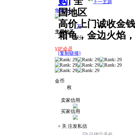
购]
全
国地区
龟缘社
高价上门诚收金
1万
主题
帖子
箱龟，金边火焰
积分
VIP会员
[复制链接]
金币
枚
卖家信用
买家信用
+ 关 注
发私信
已绑定手机