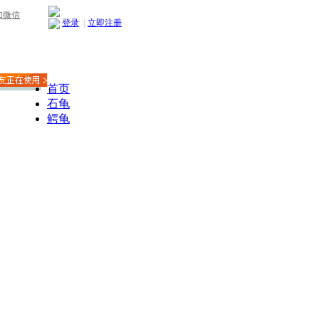
加微信
登录
|
立即注册
首页
石龟
鳄龟