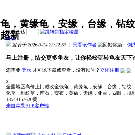
钱龟，黄缘龟，安缘，台缘，钻
电梯直达
，超新
楼主
发表于 2026-3-14 23:22:57
|
只看该作者
|
倒
马上注册，结交更多龟友，让你轻松玩转龟友天下
您需要
登录
才可以下载或查看，没有帐号？
立即注册
x
全国地区高价上门诚收金钱龟，黄缘龟，安缘，台缘，钻纹
化草，斑纹草，南石，安布，黄额，齿缘，亚巨，四眼，眼
13544157620黄
来自苹果APP客户端