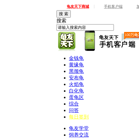
|
龟友天下商城
手机客户端
搜 索
搜索
金钱龟
黄缘龟
黑颈龟
安布龟
火焰龟
白化龟
蛋龟区
综合
问答
每日签到
龟友学堂
饲养交流