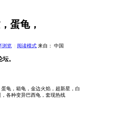
纹，蛋龟，
序浏览
|
阅读模式
来自： 中国
论坛。
，蛋龟，箱龟，金边火焰，超新星，白
斑，各种变异巴西龟，套现热线