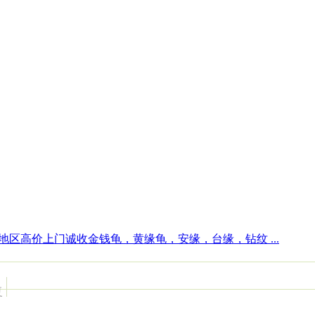
地区高价上门诚收金钱龟，黄缘龟，安缘，台缘，钻纹 ...
复