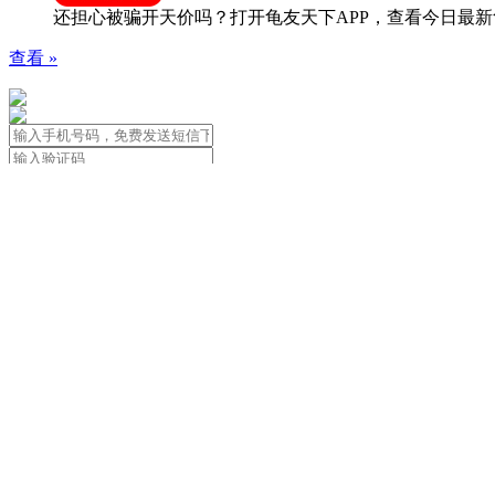
还担心被骗开天价吗？打开龟友天下APP，查看今日最新
查看 »
免责声明：本站信息由用户自行发布
用户应遵守著作权法，尊重著作权人合法