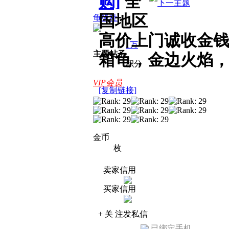
购]
全
国地区
龟缘社
高价上门诚收金
1万
主题
帖子
箱龟，金边火焰
积分
VIP会员
[复制链接]
金币
枚
卖家信用
买家信用
+ 关 注
发私信
已绑定手机