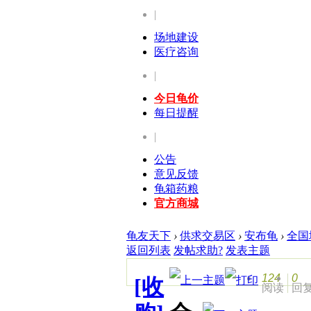
|
场地建设
医疗咨询
|
今日龟价
每日提醒
|
公告
意见反馈
龟箱药粮
官方商城
龟友天下
›
供求交易区
›
安布龟
›
全国
返回列表
发帖求助?
发表主题
124
0
[收
阅读
回