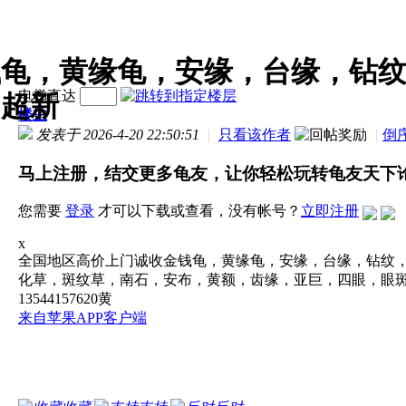
钱龟，黄缘龟，安缘，台缘，钻
电梯直达
，超新
楼主
发表于 2026-4-20 22:50:51
|
只看该作者
|
倒
马上注册，结交更多龟友，让你轻松玩转龟友天下
您需要
登录
才可以下载或查看，没有帐号？
立即注册
x
全国地区高价上门诚收金钱龟，黄缘龟，安缘，台缘，钻纹
化草，斑纹草，南石，安布，黄额，齿缘，亚巨，四眼，眼
13544157620黄
来自苹果APP客户端