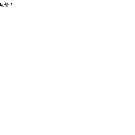
龟价！
，本站完全免费，交易请核实资质，谨防诈骗
权益，不发布他人作品，侵权投诉邮箱：wd@gui999.cn（