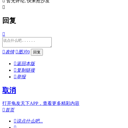

暂无评论, 快来抢沙发

回复


表情

图片
0

返回本版

复制链接

举报
取消
打开龟友天下APP，查看更多精彩内容

首页

说点什么吧...
