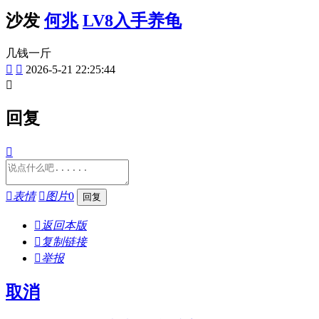
沙发
何兆
LV8入手养龟
几钱一斤


2026-5-21 22:25:44

回复


表情

图片
0

返回本版

复制链接

举报
取消