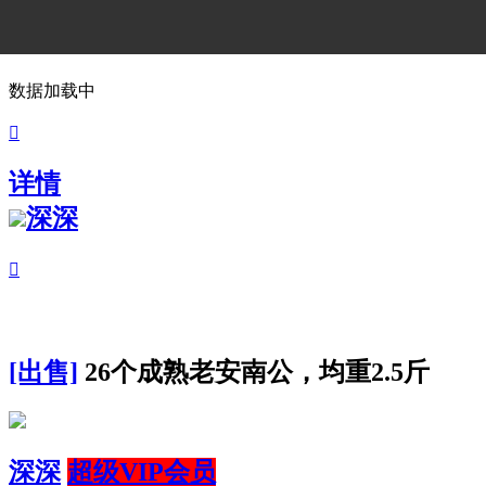
数据加载中

详情
深深

[出售]
26个成熟老安南公，均重2.5斤
深深
超级VIP会员