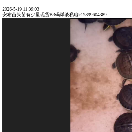
2026-5-19 11:39:03
安布苗头苗有少量现货B3码详谈私聊c15899604389