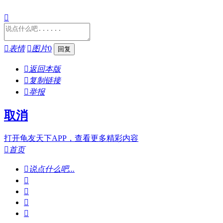


表情

图片
0

返回本版

复制链接

举报
取消
打开龟友天下APP，查看更多精彩内容

首页

说点什么吧...



