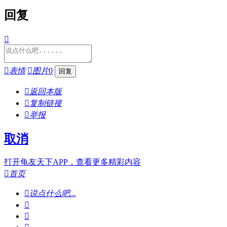
回复


表情

图片
0

返回本版

复制链接

举报
取消
打开龟友天下APP，查看更多精彩内容

首页

说点什么吧...

