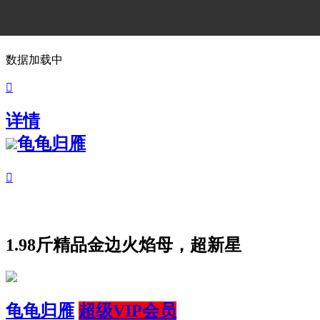
数据加载中

详情
龟龟归雁

1.98斤精品金边火焰母，超新星
龟龟归雁
超级VIP会员