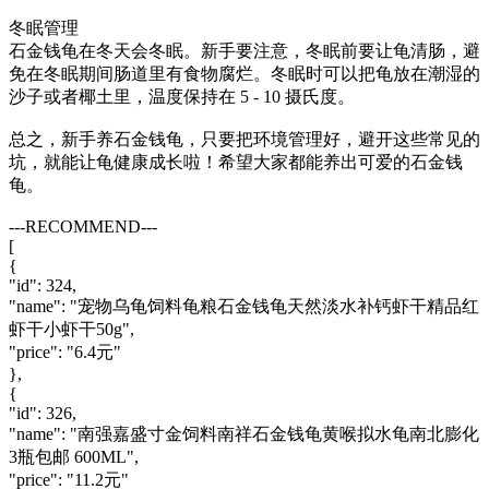
冬眠管理
石金钱龟在冬天会冬眠。新手要注意，冬眠前要让龟清肠，避
免在冬眠期间肠道里有食物腐烂。冬眠时可以把龟放在潮湿的
沙子或者椰土里，温度保持在 5 - 10 摄氏度。
总之，新手养石金钱龟，只要把环境管理好，避开这些常见的
坑，就能让龟健康成长啦！希望大家都能养出可爱的石金钱
龟。
---RECOMMEND---
[
{
"id": 324,
"name": "宠物乌龟饲料龟粮石金钱龟天然淡水补钙虾干精品红
虾干小虾干50g",
"price": "6.4元"
},
{
"id": 326,
"name": "南强嘉盛寸金饲料南祥石金钱龟黄喉拟水龟南北膨化
3瓶包邮 600ML",
"price": "11.2元"