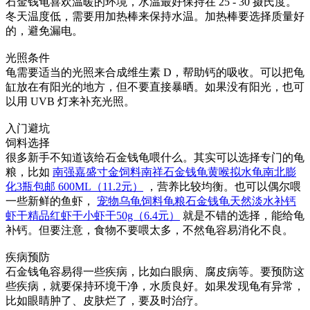
石金钱龟喜欢温暖的环境，水温最好保持在 25 - 30 摄氏度。
冬天温度低，需要用加热棒来保持水温。加热棒要选择质量好
的，避免漏电。
光照条件
龟需要适当的光照来合成维生素 D，帮助钙的吸收。可以把龟
缸放在有阳光的地方，但不要直接暴晒。如果没有阳光，也可
以用 UVB 灯来补充光照。
入门避坑
饲料选择
很多新手不知道该给石金钱龟喂什么。其实可以选择专门的龟
粮，比如
南强嘉盛寸金饲料南祥石金钱龟黄喉拟水龟南北膨
化3瓶包邮 600ML（11.2元）
，营养比较均衡。也可以偶尔喂
一些新鲜的鱼虾，
宠物乌龟饲料龟粮石金钱龟天然淡水补钙
虾干精品红虾干小虾干50g（6.4元）
就是不错的选择，能给龟
补钙。但要注意，食物不要喂太多，不然龟容易消化不良。
疾病预防
石金钱龟容易得一些疾病，比如白眼病、腐皮病等。要预防这
些疾病，就要保持环境干净，水质良好。如果发现龟有异常，
比如眼睛肿了、皮肤烂了，要及时治疗。