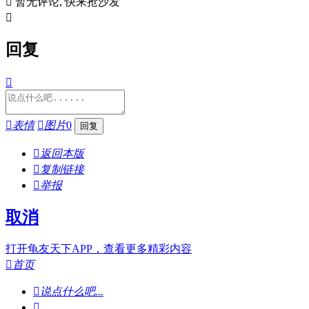

暂无评论, 快来抢沙发

回复


表情

图片
0

返回本版

复制链接

举报
取消
打开龟友天下APP，查看更多精彩内容

首页

说点什么吧...
