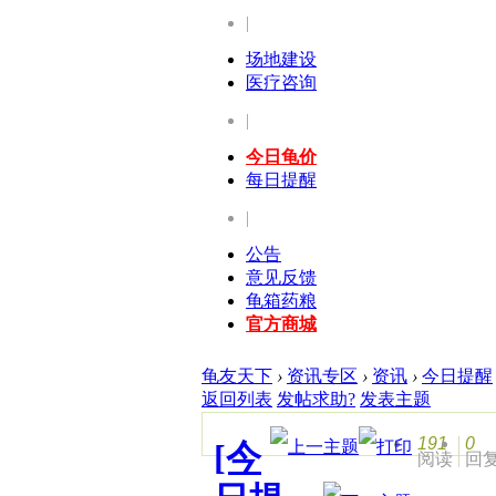
|
场地建设
医疗咨询
|
今日龟价
每日提醒
|
公告
意见反馈
龟箱药粮
官方商城
龟友天下
›
资讯专区
›
资讯
›
今日提醒
返回列表
发帖求助?
发表主题
191
0
[今
阅读
回