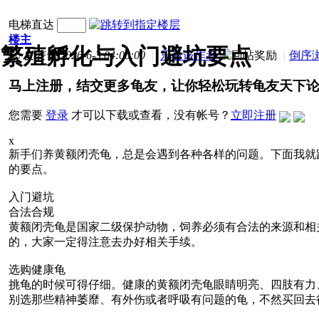
电梯直达
楼主
：繁殖孵化与入门避坑要点
发表于 2026-6-3 04:00:00
|
只看该作者
|
倒序
马上注册，结交更多龟友，让你轻松玩转龟友天下
您需要
登录
才可以下载或查看，没有帐号？
立即注册
x
新手们养黄额闭壳龟，总是会遇到各种各样的问题。下面我就
的要点。
入门避坑
合法合规
黄额闭壳龟是国家二级保护动物，饲养必须有合法的来源和相
的，大家一定得注意去办好相关手续。
选购健康龟
挑龟的时候可得仔细。健康的黄额闭壳龟眼睛明亮、四肢有力
别选那些精神萎靡、有外伤或者呼吸有问题的龟，不然买回去