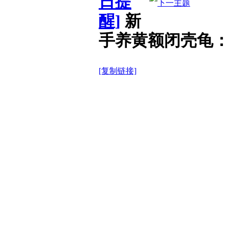
日提
醒]
新
手养黄额闭壳龟
[复制链接]