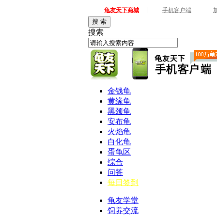
|
龟友天下商城
手机客户端
搜 索
搜索
金钱龟
黄缘龟
黑颈龟
安布龟
火焰龟
白化龟
蛋龟区
综合
问答
每日签到
龟友学堂
饲养交流