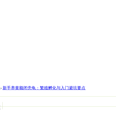
›
新手养黄额闭壳龟：繁殖孵化与入门避坑要点
复