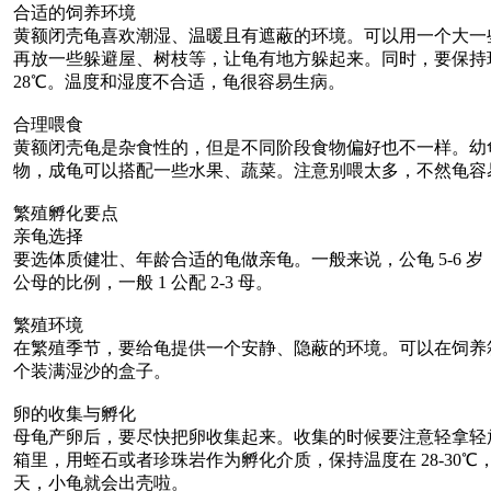
合适的饲养环境
黄额闭壳龟喜欢潮湿、温暖且有遮蔽的环境。可以用一个大一
再放一些躲避屋、树枝等，让龟有地方躲起来。同时，要保持环境的湿
28℃。温度和湿度不合适，龟很容易生病。
合理喂食
黄额闭壳龟是杂食性的，但是不同阶段食物偏好也不一样。幼
物，成龟可以搭配一些水果、蔬菜。注意别喂太多，不然龟容
繁殖孵化要点
亲龟选择
要选体质健壮、年龄合适的龟做亲龟。一般来说，公龟 5-6 岁，
公母的比例，一般 1 公配 2-3 母。
繁殖环境
在繁殖季节，要给龟提供一个安静、隐蔽的环境。可以在饲养
个装满湿沙的盒子。
卵的收集与孵化
母龟产卵后，要尽快把卵收集起来。收集的时候要注意轻拿轻
箱里，用蛭石或者珍珠岩作为孵化介质，保持温度在 28-30℃，湿
天，小龟就会出壳啦。