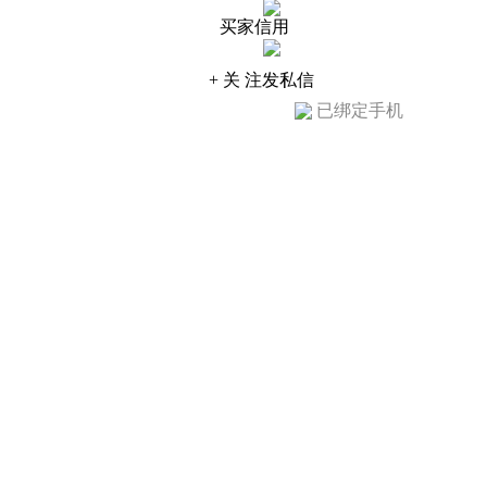
买家信用
+ 关 注
发私信
已绑定手机