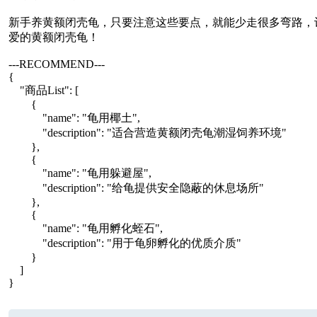
新手养黄额闭壳龟，只要注意这些要点，就能少走很多弯路，
爱的黄额闭壳龟！
---RECOMMEND---
{
"商品List": [
{
"name": "龟用椰土",
"description": "适合营造黄额闭壳龟潮湿饲养环境"
},
{
"name": "龟用躲避屋",
"description": "给龟提供安全隐蔽的休息场所"
},
{
"name": "龟用孵化蛭石",
"description": "用于龟卵孵化的优质介质"
}
]
}