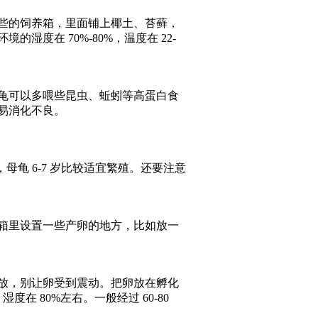
些的饲养箱，里面铺上椰土、苔藓，
度在 70%-80%，温度在 22-
龟可以多喂些昆虫、蚯蚓等高蛋白食
易消化不良。
母龟 6-7 岁比较适宜繁殖。还要注意
箱里设置一些产卵的地方，比如放一
放，别让卵受到震动。把卵放在孵化
度在 80%左右。一般经过 60-80