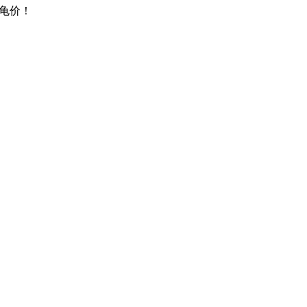
龟价！
，本站完全免费，交易请核实资质，谨防诈骗
权益，不发布他人作品，侵权投诉邮箱：wd@gui999.cn（