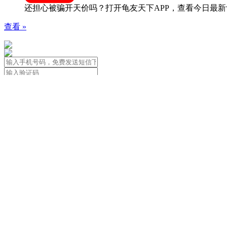
还担心被骗开天价吗？打开龟友天下APP，查看今日最新
查看 »
免责声明：本站信息由用户自行发布
用户应遵守著作权法，尊重著作权人合法