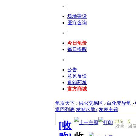
|
场地建设
医疗咨询
|
今日龟价
每日提醒
|
公告
意见反馈
龟箱药粮
官方商城
龟友天下
›
供求交易区
›
白化变异龟
›
返回列表
发帖求助?
发表主题
113
0
[收
阅读
回