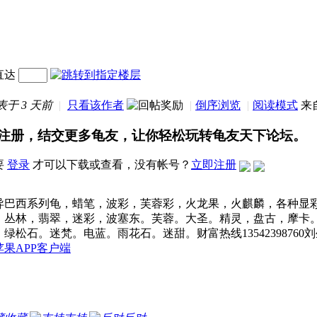
直达
表于
3 天前
|
只看该作者
|
倒序浏览
|
阅读模式
来
注册，结交更多龟友，让你轻松玩转龟友天下论坛。
要
登录
才可以下载或查看，没有帐号？
立即注册
异巴西系列龟，蜡笔，波彩，芙蓉彩，火龙果，火麒麟，各种显
，丛林，翡翠，迷彩，波塞东。芙蓉。大圣。精灵，盘古，摩卡
绿松石。迷梵。电蓝。雨花石。迷甜。财富热线13542398760
苹果APP客户端