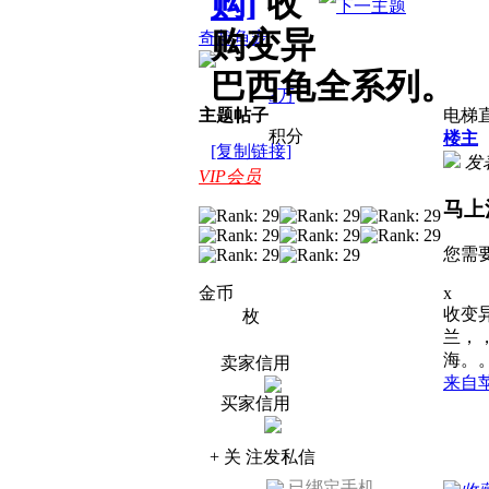
购]
收
购变异
奇趣龟宠
巴西龟全系列。
3万
主题
帖子
电梯
积分
楼主
[复制链接]
发
VIP会员
马上
您需
金币
x
收变
枚
兰，
海。。
卖家信用
来自
买家信用
+ 关 注
发私信
已绑定手机