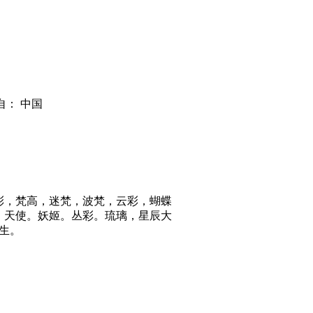
自： 中国
彩，梵高，迷梵，波梵，云彩，蝴蝶
。天使。妖姬。丛彩。琉璃，星辰大
刘生。