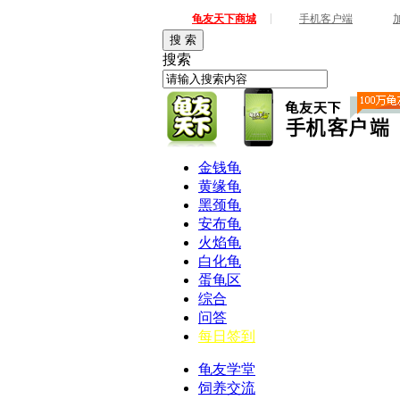
|
龟友天下商城
手机客户端
搜 索
搜索
金钱龟
黄缘龟
黑颈龟
安布龟
火焰龟
白化龟
蛋龟区
综合
问答
每日签到
龟友学堂
饲养交流