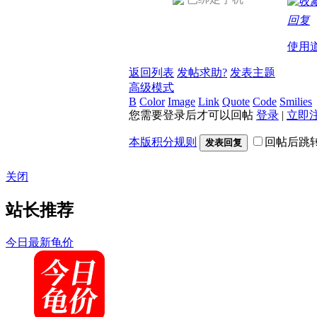
回复
使用
返回列表
发帖求助?
发表主题
高级模式
B
Color
Image
Link
Quote
Code
Smilies
您需要登录后才可以回帖
登录
|
立即
本版积分规则
回帖后跳
发表回复
关闭
站长推荐
今日最新龟价