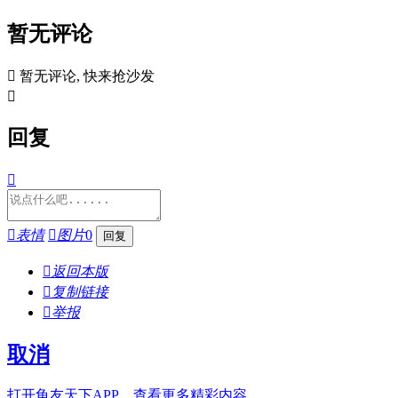
暂无评论

暂无评论, 快来抢沙发

回复


表情

图片
0

返回本版

复制链接

举报
取消
打开龟友天下APP，查看更多精彩内容