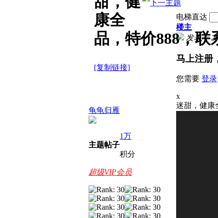
甜，健
康全
电梯直达
楼主
品，特价888，联
发表于 2026
马上注册
[复制链接]
您需要
登录
x
迷甜，健康全
龟龟归雁
1万
主题
帖子
积分
超级VIP会员