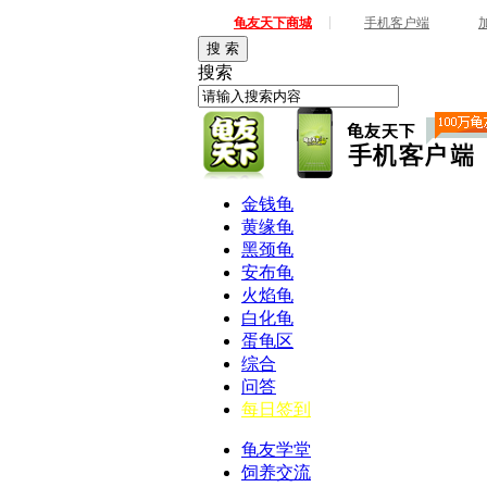
|
龟友天下商城
手机客户端
搜 索
搜索
金钱龟
黄缘龟
黑颈龟
安布龟
火焰龟
白化龟
蛋龟区
综合
问答
每日签到
龟友学堂
饲养交流