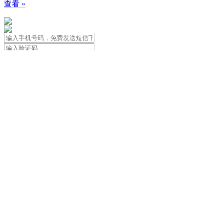
查看 »
免责声明：本站信息由用户自行发布
用户应遵守著作权法，尊重著作权人合法
关于我们
|
用户协议&隐私政策&法律