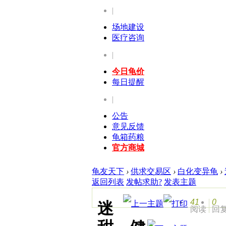
|
场地建设
医疗咨询
|
今日龟价
每日提醒
|
公告
意见反馈
龟箱药粮
官方商城
龟友天下
›
供求交易区
›
白化变异龟
›
返回列表
发帖求助?
发表主题
41
0
迷
阅读
回