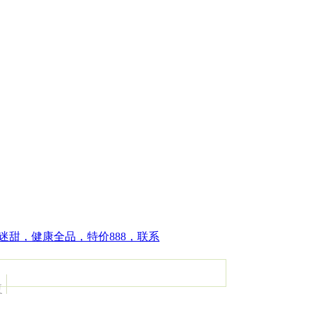
迷甜，健康全品，特价888，联系
复