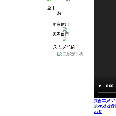
金币
枚
卖家信用
买家信用
+ 关 注
发私信
已绑定手机
来自苹果AP
收藏
回复