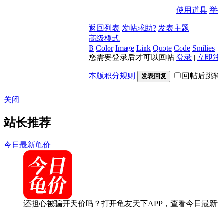
使用道具
举
返回列表
发帖求助?
发表主题
高级模式
B
Color
Image
Link
Quote
Code
Smilies
您需要登录后才可以回帖
登录
|
立即
本版积分规则
回帖后跳
发表回复
关闭
站长推荐
今日最新龟价
还担心被骗开天价吗？打开龟友天下APP，查看今日最新