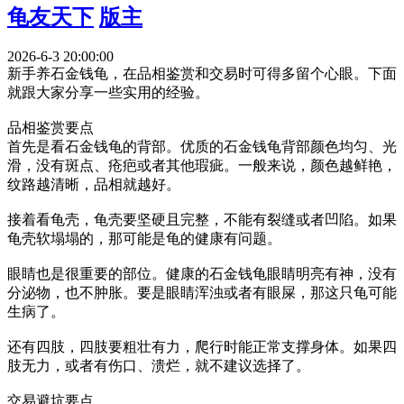
龟友天下
版主
2026-6-3 20:00:00
新手养石金钱龟，在品相鉴赏和交易时可得多留个心眼。下面
就跟大家分享一些实用的经验。
品相鉴赏要点
首先是看石金钱龟的背部。优质的石金钱龟背部颜色均匀、光
滑，没有斑点、疮疤或者其他瑕疵。一般来说，颜色越鲜艳，
纹路越清晰，品相就越好。
接着看龟壳，龟壳要坚硬且完整，不能有裂缝或者凹陷。如果
龟壳软塌塌的，那可能是龟的健康有问题。
眼睛也是很重要的部位。健康的石金钱龟眼睛明亮有神，没有
分泌物，也不肿胀。要是眼睛浑浊或者有眼屎，那这只龟可能
生病了。
还有四肢，四肢要粗壮有力，爬行时能正常支撑身体。如果四
肢无力，或者有伤口、溃烂，就不建议选择了。
交易避坑要点