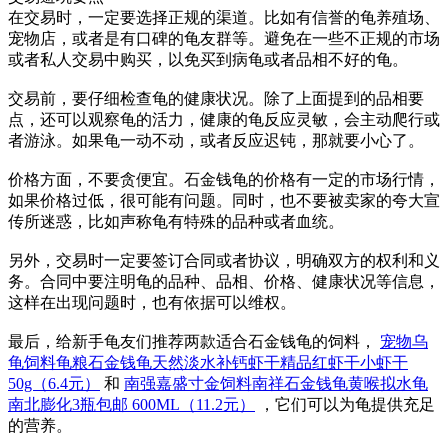
在交易时，一定要选择正规的渠道。比如有信誉的龟养殖场、
宠物店，或者是有口碑的龟友群等。避免在一些不正规的市场
或者私人交易中购买，以免买到病龟或者品相不好的龟。
交易前，要仔细检查龟的健康状况。除了上面提到的品相要
点，还可以观察龟的活力，健康的龟反应灵敏，会主动爬行或
者游泳。如果龟一动不动，或者反应迟钝，那就要小心了。
价格方面，不要贪便宜。石金钱龟的价格有一定的市场行情，
如果价格过低，很可能有问题。同时，也不要被卖家的夸大宣
传所迷惑，比如声称龟有特殊的品种或者血统。
另外，交易时一定要签订合同或者协议，明确双方的权利和义
务。合同中要注明龟的品种、品相、价格、健康状况等信息，
这样在出现问题时，也有依据可以维权。
最后，给新手龟友们推荐两款适合石金钱龟的饲料，
宠物乌
龟饲料龟粮石金钱龟天然淡水补钙虾干精品红虾干小虾干
50g（6.4元）
和
南强嘉盛寸金饲料南祥石金钱龟黄喉拟水龟
南北膨化3瓶包邮 600ML（11.2元）
，它们可以为龟提供充足
的营养。