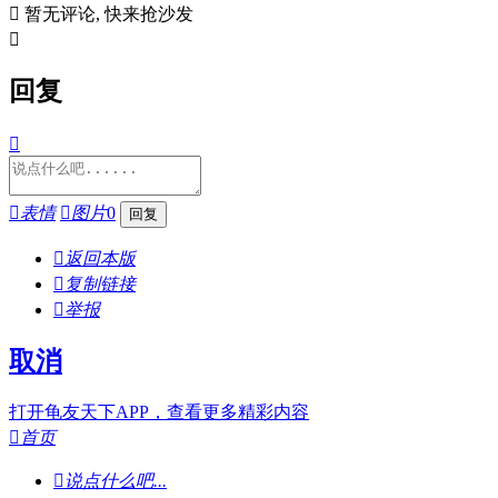

暂无评论, 快来抢沙发

回复


表情

图片
0

返回本版

复制链接

举报
取消
打开龟友天下APP，查看更多精彩内容

首页

说点什么吧...