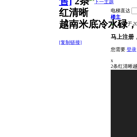
售]
2条
红清晰
电梯直达
楼主
越南米底冷水碌
发表于 2026
马上注册
[复制链接]
您需要
登录
x
2条红清晰越