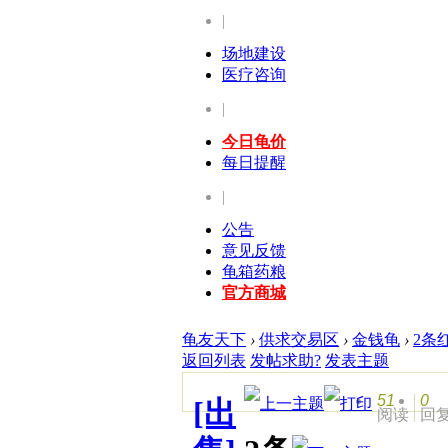
|
场地建设
医疗咨询
|
今日龟价
每日提醒
|
公告
意见反馈
龟箱药粮
官方商城
龟友天下
›
供求交易区
›
金钱龟
›
2条
返回列表
发帖求助?
发表主题
51
0
[出
阅读
回