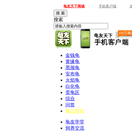
|
龟友天下商城
手机客户端
搜 索
搜索
金钱龟
黄缘龟
黑颈龟
安布龟
火焰龟
白化龟
蛋龟区
综合
问答
每日签到
龟友学堂
饲养交流