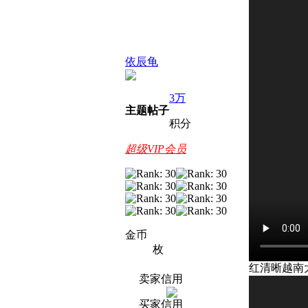
依辰龟
3万
主题
帖子
积分
超级VIP会员
金币
枚
红清晰越南大
卖家信用
买家信用