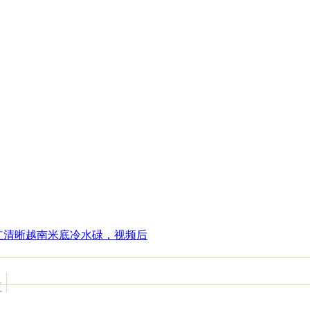
红清晰越南米底冷水碌，视频后
复