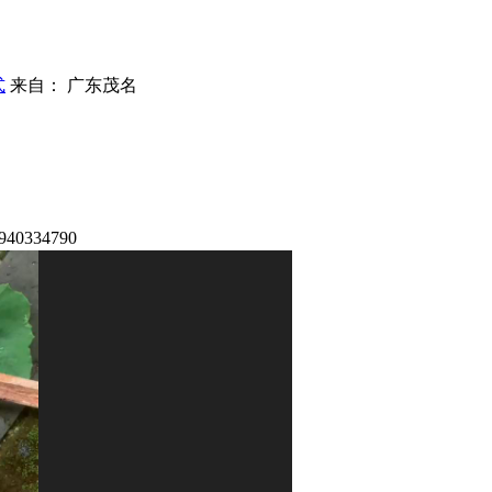
式
来自： 广东茂名
334790