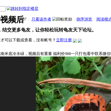
，视频后
-6-3 20:13:07
|
只看该作者
|
倒序浏览
|
阅读模
，结交更多龟友，让你轻松玩转龟友天下论坛。
才可以下载或查看，没有帐号？
立即注册
南米底冷水碌，视频后有重量 福利价988一只打包看中联系微信940