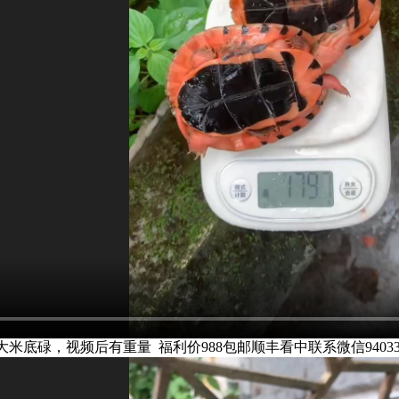
米底碌，视频后有重量 福利价988包邮顺丰看中联系微信940334