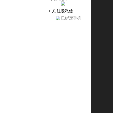
+ 关 注
发私信
已绑定手机