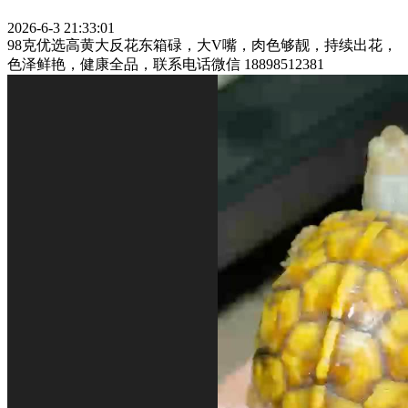
2026-6-3 21:33:01
98克优选高黄大反花东箱碌，大V嘴，肉色够靓，持续出花，
色泽鲜艳，健康全品，联系电话微信 18898512381