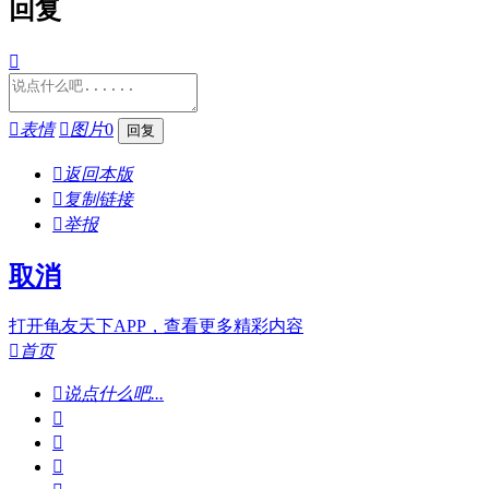
回复


表情

图片
0

返回本版

复制链接

举报
取消
打开龟友天下APP，查看更多精彩内容

首页

说点什么吧...


