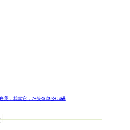
咬我，我卖它，7+头盔单公G4码
复