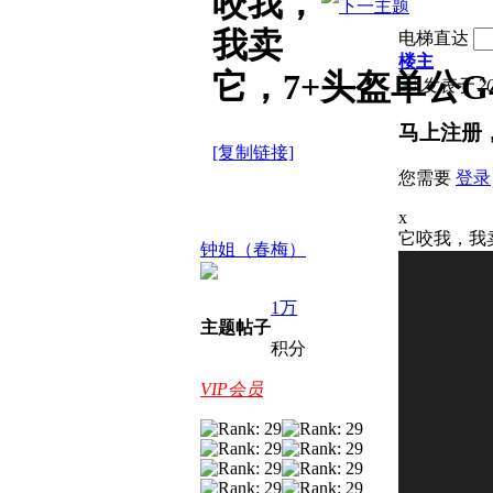
咬我，
我卖
电梯直达
楼主
它，7+头盔单公G
发表于 2026
马上注册
[复制链接]
您需要
登录
x
它咬我，我卖
钟姐（春梅）
1万
主题
帖子
积分
VIP会员