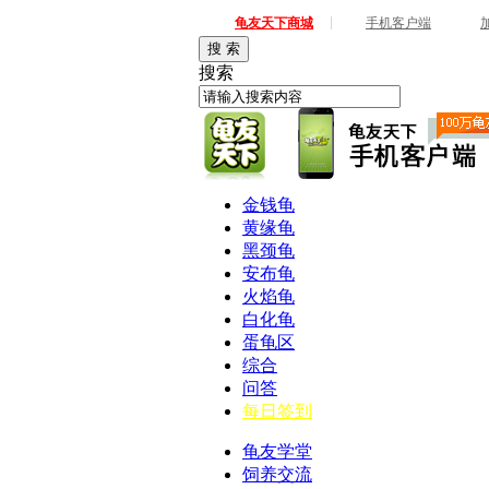
|
龟友天下商城
手机客户端
搜 索
搜索
金钱龟
黄缘龟
黑颈龟
安布龟
火焰龟
白化龟
蛋龟区
综合
问答
每日签到
龟友学堂
饲养交流