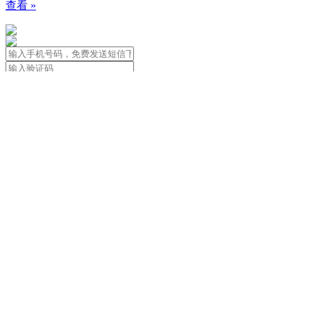
查看 »
免责声明：本站信息由用户自行发布
用户应遵守著作权法，尊重著作权人合法
关于我们
|
用户协议&隐私政策&法律