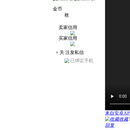
金币
枚
卖家信用
买家信用
+ 关 注
发私信
已绑定手机
来自安卓AP
收藏
回复