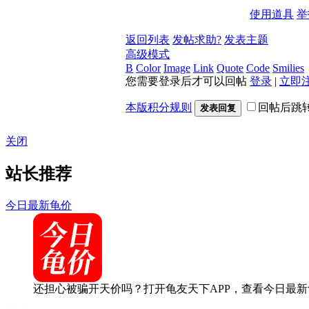
使用道具
举
返回列表
发帖求助?
发表主题
高级模式
B
Color
Image
Link
Quote
Code
Smilies
您需要登录后才可以回帖
登录
|
立即
本版积分规则
回帖后跳
发表回复
关闭
站长推荐
今日最新龟价
还担心被骗开天价吗？打开龟友天下APP，查看今日最新