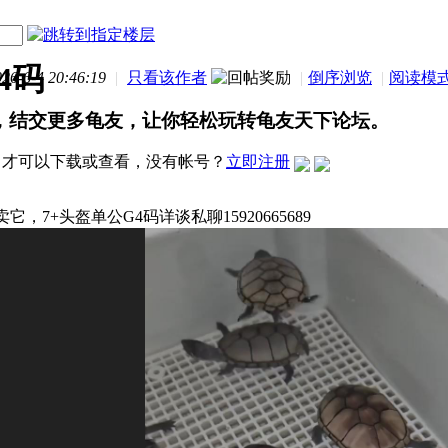
4码
-6-4 20:46:19
|
只看该作者
|
倒序浏览
|
阅读模
，结交更多龟友，让你轻松玩转龟友天下论坛。
才可以下载或查看，没有帐号？
立即注册
它，7+头盔单公G4码详谈私聊15920665689