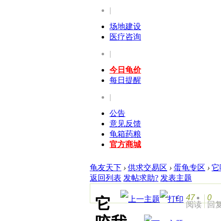
|
场地建设
医疗咨询
|
今日龟价
每日提醒
|
公告
意见反馈
龟箱药粮
官方商城
龟友天下
›
供求交易区
›
蛋龟专区
›
它
返回列表
发帖求助?
发表主题
47
0
它
阅读
回