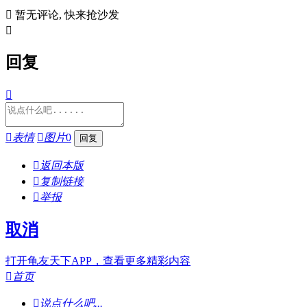

暂无评论, 快来抢沙发

回复


表情

图片
0

返回本版

复制链接

举报
取消
打开龟友天下APP，查看更多精彩内容

首页

说点什么吧...