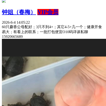
钟姐（春梅）
VIP会员
2026-6-4 14:05:22
60只麝香公母配好；3只不到4+；其它4-5+几一个；健康开食
易大；有看上的联系；一批打包便宜O10码详谈私聊
15920665689