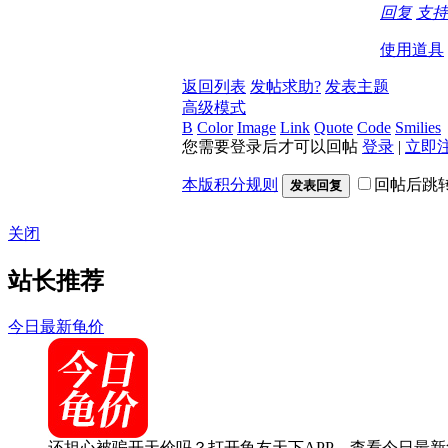
回复
支
使用道具
返回列表
发帖求助?
发表主题
高级模式
B
Color
Image
Link
Quote
Code
Smilies
您需要登录后才可以回帖
登录
|
立即
本版积分规则
回帖后跳
发表回复
关闭
站长推荐
今日最新龟价
还担心被骗开天价吗？打开龟友天下APP，查看今日最新