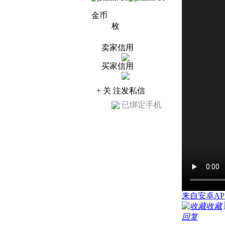
金币
枚
卖家信用
买家信用
+ 关 注
发私信
已绑定手机
来自安卓AP
收藏
回复