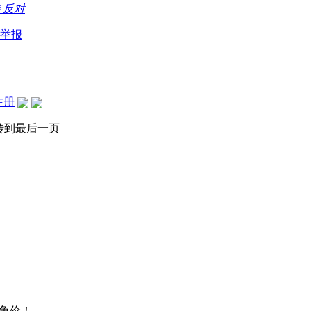
持
反对
举报
注册
转到最后一页
龟价！