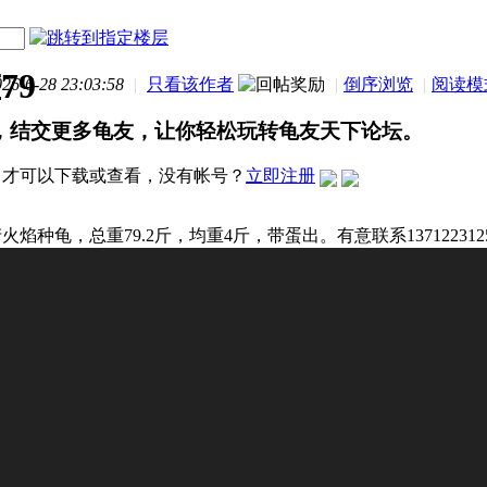
79
-6-28 23:03:58
|
只看该作者
|
倒序浏览
|
阅读模
，结交更多龟友，让你轻松玩转龟友天下论坛。
才可以下载或查看，没有帐号？
立即注册
产火焰种龟，总重79.2斤，均重4斤，带蛋出。有意联系13712231