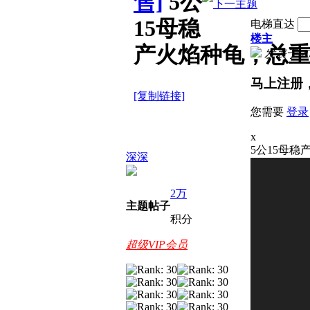
售]
5公
15母稳
电梯直达
楼主
产火焰种龟，总重
发表于 2026
马上注册
[复制链接]
您需要
登录
x
5公15母稳
深深
2万
主题
帖子
积分
超级VIP会员