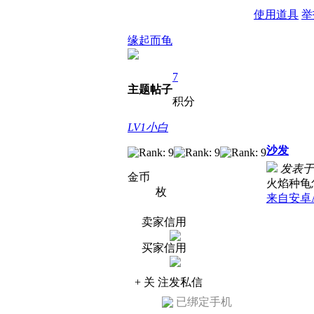
使用道具
举
缘起而龟
7
主题
帖子
积分
LV1小白
沙发
发表于 2
金币
火焰种龟
枚
来自安卓
卖家信用
买家信用
+ 关 注
发私信
已绑定手机