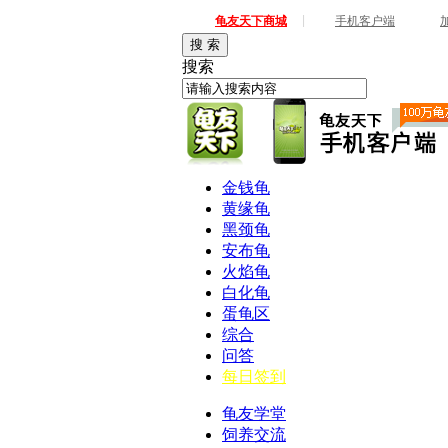
|
龟友天下商城
手机客户端
搜 索
搜索
金钱龟
黄缘龟
黑颈龟
安布龟
火焰龟
白化龟
蛋龟区
综合
问答
每日签到
龟友学堂
饲养交流