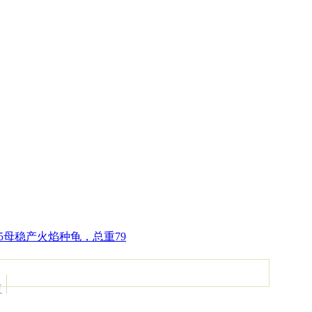
15母稳产火焰种龟，总重79
复