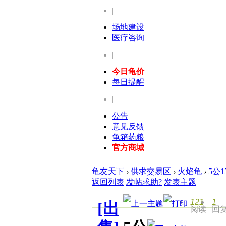
|
场地建设
医疗咨询
|
今日龟价
每日提醒
|
公告
意见反馈
龟箱药粮
官方商城
龟友天下
›
供求交易区
›
火焰龟
›
5公
返回列表
发帖求助?
发表主题
121
1
[出
阅读
回