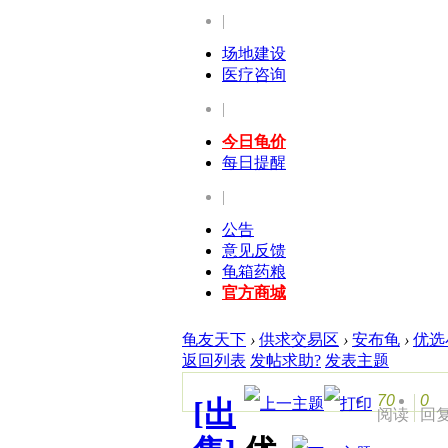
|
场地建设
医疗咨询
|
今日龟价
每日提醒
|
公告
意见反馈
龟箱药粮
官方商城
龟友天下
›
供求交易区
›
安布龟
›
优选
返回列表
发帖求助?
发表主题
70
0
[出
阅读
回