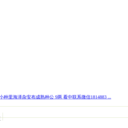
小种里海泽杂安布成熟种公 9两 看中联系微信1814883 ...
复