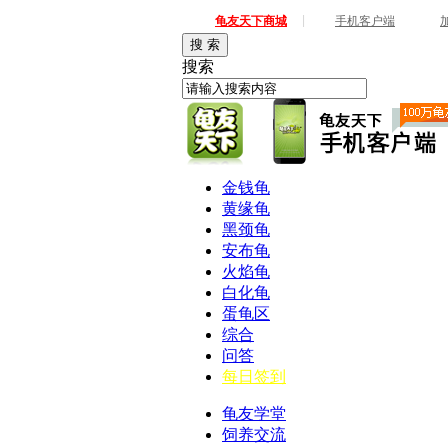
|
龟友天下商城
手机客户端
搜 索
搜索
金钱龟
黄缘龟
黑颈龟
安布龟
火焰龟
白化龟
蛋龟区
综合
问答
每日签到
龟友学堂
饲养交流