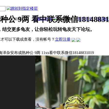
 9两 看中联系微信18148831
-6-28 23:50:36
|
只看该作者
|
倒序浏览
|
阅读模
，结交更多龟友，让你轻松玩转龟友天下论坛。
才可以下载或查看，没有帐号？
立即注册
杂安布成熟种公 9两 11xx看中联系微信18148831019