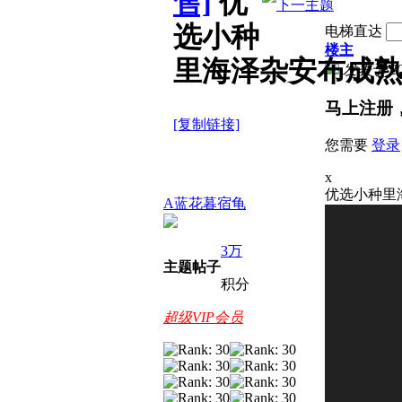
售]
优
选小种
电梯直达
楼主
里海泽杂安布成熟种公
发表于 2026
马上注册
[复制链接]
您需要
登录
x
优选小种里海泽
A蓝花暮宿龟
3万
主题
帖子
积分
超级VIP会员