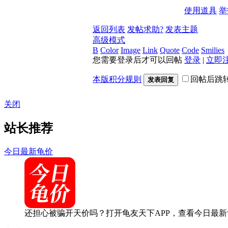
使用道具
举
返回列表
发帖求助?
发表主题
高级模式
B
Color
Image
Link
Quote
Code
Smilies
您需要登录后才可以回帖
登录
|
立即
本版积分规则
回帖后跳
发表回复
关闭
站长推荐
今日最新龟价
还担心被骗开天价吗？打开龟友天下APP，查看今日最新