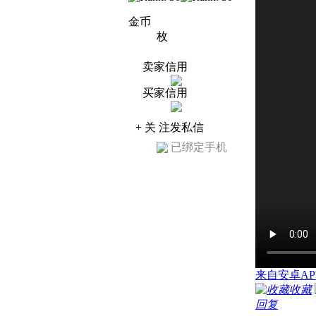
金币
枚
卖家信用
买家信用
+ 关 注
发私信
已绑定手机
来自安卓AP
收藏
回复