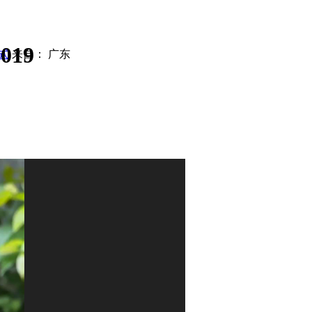
019
式
来自： 广东