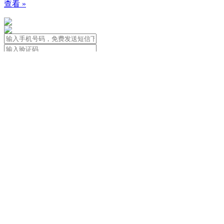
查看 »
免责声明：本站信息由用户自行发布
用户应遵守著作权法，尊重著作权人合法
关于我们
|
用户协议&隐私政策&法律