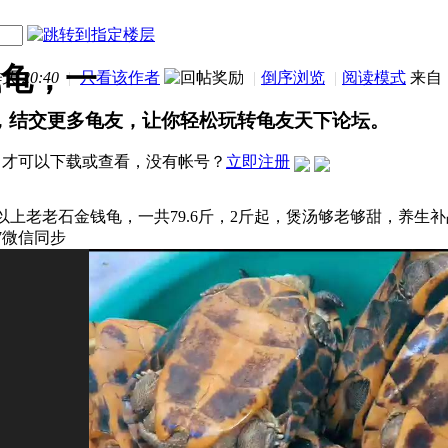
钱龟，一
天 20:40
|
只看该作者
|
倒序浏览
|
阅读模式
来自
，结交更多龟友，让你轻松玩转龟友天下论坛。
才可以下载或查看，没有帐号？
立即注册
年以上老老石金钱龟，一共79.6斤，2斤起，煲汤够老够甜，养生
257微信同步