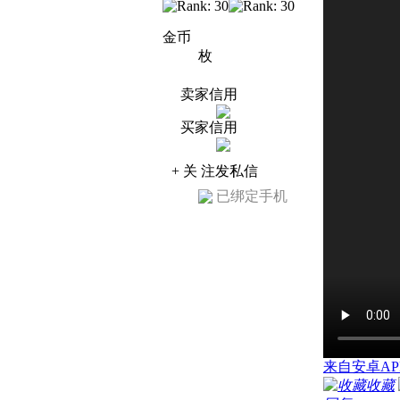
金币
枚
卖家信用
买家信用
+ 关 注
发私信
已绑定手机
来自安卓AP
收藏