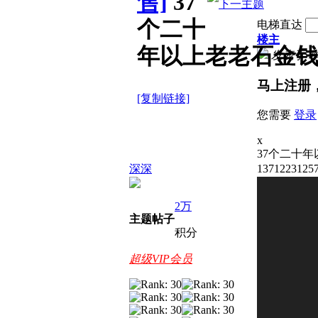
售]
37
个二十
电梯直达
楼主
年以上老老石金
发表于
昨
马上注册
[复制链接]
您需要
登录
x
37个二十
深深
13712231
2万
主题
帖子
积分
超级VIP会员