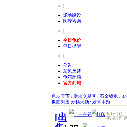
|
场地建设
医疗咨询
|
今日龟价
每日提醒
|
公告
意见反馈
龟箱药粮
官方商城
龟友天下
›
供求交易区
›
石金钱龟
›
3
返回列表
发帖求助?
发表主题
98
0
[出
阅读
回