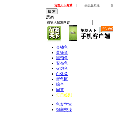
|
龟友天下商城
手机客户端
搜 索
搜索
金钱龟
黄缘龟
黑颈龟
安布龟
火焰龟
白化龟
蛋龟区
综合
问答
每日签到
龟友学堂
饲养交流