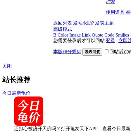
回复
使用道具
举
返回列表
发帖求助?
发表主题
高级模式
B
Color
Image
Link
Quote
Code
Smilies
您需要登录后才可以回帖
登录
|
立即
本版积分规则
回帖后跳
发表回复
关闭
站长推荐
今日最新龟价
还担心被骗开天价吗？打开龟友天下APP，查看今日最新