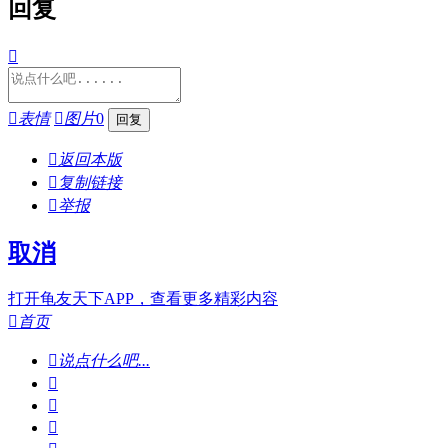
回复


表情

图片
0

返回本版

复制链接

举报
取消
打开龟友天下APP，查看更多精彩内容

首页

说点什么吧...


