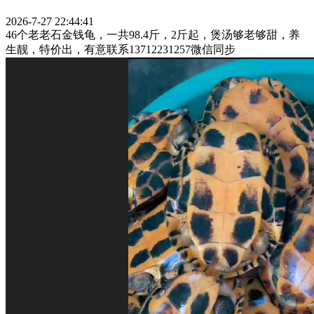
2026-7-27 22:44:41
46个老老石金钱龟，一共98.4斤，2斤起，煲汤够老够甜，养
生靓，特价出，有意联系13712231257微信同步