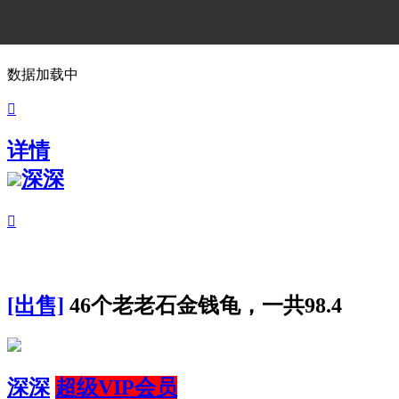
数据加载中

详情
深深

[出售]
46个老老石金钱龟，一共98.4
深深
超级VIP会员