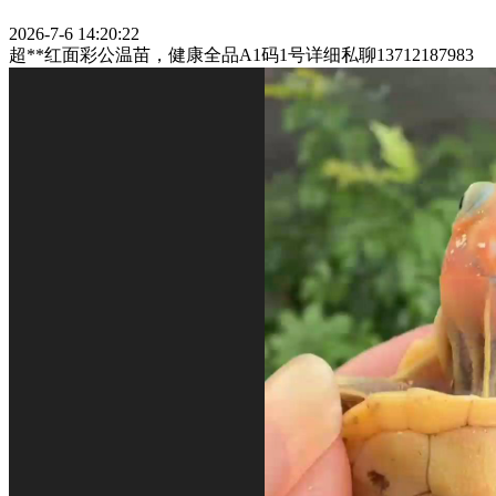
2026-7-6 14:20:22
超**红面彩公温苗，健康全品A1码1号详细私聊13712187983