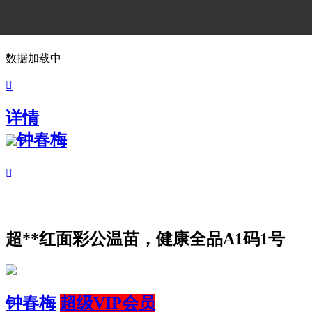
数据加载中

详情
钟春梅

超**红面彩公温苗，健康全品A1码1号
钟春梅
超级VIP会员