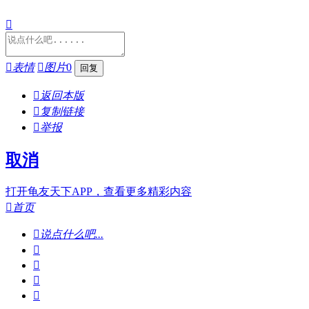


表情

图片
0

返回本版

复制链接

举报
取消
打开龟友天下APP，查看更多精彩内容

首页

说点什么吧...



