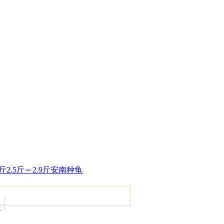
斤2.5斤～2.9斤安南种龟
复