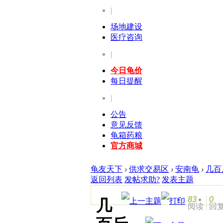
|
场地建设
医疗咨询
|
今日龟价
每日提醒
|
公告
意见反馈
龟箱药粮
官方商城
龟友天下
›
供求交易区
›
安南龟
›
几百
返回列表
发帖求助?
发表主题
83
0
几
阅读
回