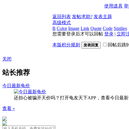
使用道具
举
返回列表
发帖求助?
发表主题
高级模式
B
Color
Image
Link
Quote
Code
Smilies
您需要登录后才可以回帖
登录
|
立即
本版积分规则
回帖后跳
发表回复
关闭
站长推荐
今日最新龟价
还担心被骗开天价吗？打开龟友天下APP，查看今日最新
查看 »