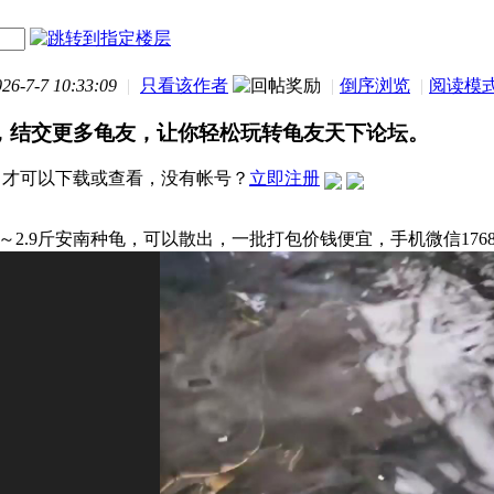
-7-7 10:33:09
|
只看该作者
|
倒序浏览
|
阅读模
，结交更多龟友，让你轻松玩转龟友天下论坛。
才可以下载或查看，没有帐号？
立即注册
斤～2.9斤安南种龟，可以散出，一批打包价钱便宜，手机微信176884