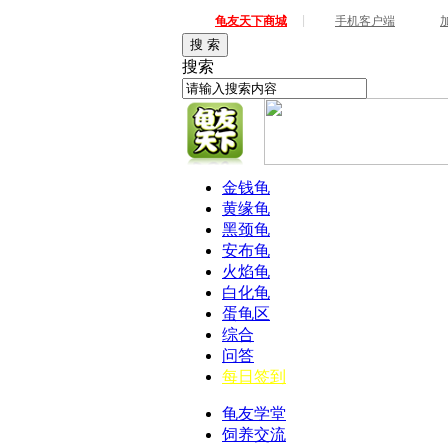
|
龟友天下商城
手机客户端
搜 索
搜索
金钱龟
黄缘龟
黑颈龟
安布龟
火焰龟
白化龟
蛋龟区
综合
问答
每日签到
龟友学堂
饲养交流