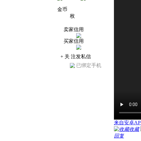
金币
枚
卖家信用
买家信用
+ 关 注
发私信
已绑定手机
来自安卓AP
收藏
回复