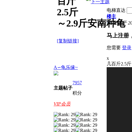
百斤
2.5斤
电梯直达
楼主
～2.9斤安南种龟
发表于 2026
马上注册
[复制链接]
您需要
登录
x
几百斤2.5
A∽龟乐缘~
7957
主题
帖子
积分
VIP会员