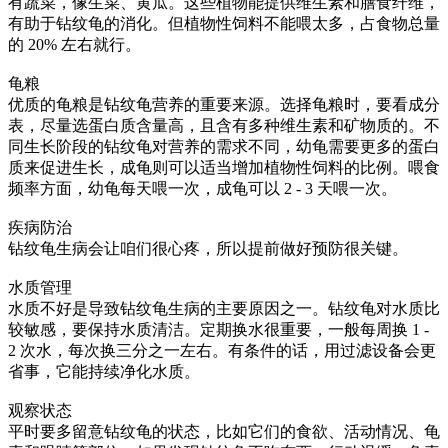
有蔬菜，像生菜、黄瓜。这些植物能提供维生素和膳食纤维，
有助于钻纹龟的消化。但植物性饲料不能喂太多，占食物总量
的 20% 左右就行。
龟粮
优质的龟粮是钻纹龟营养的重要来源。选择龟粮时，要看成分
表，尽量选蛋白质含量高，且含有多种维生素和矿物质的。不
同生长阶段的钻纹龟对营养的需求不同，幼龟需要更多的蛋白
质来促进生长，成龟则可以适当增加植物性饲料的比例。喂食
频率方面，幼龟每天喂一次，成龟可以 2 - 3 天喂一次。
疾病防治
钻纹龟生病会让咱们很心疼，所以提前做好预防很关键。
水质管理
水质不好是导致钻纹龟生病的主要原因之一。钻纹龟对水质比
较敏感，要保持水质清洁。定期换水很重要，一般每周换 1 -
2 次水，每次换三分之一左右。有条件的话，用过滤设备会更
省事，它能持续净化水质。
观察状态
平时要多留意钻纹龟的状态，比如它们的食欲、活动情况、龟