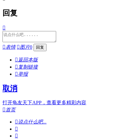
回复


表情

图片
0

返回本版

复制链接

举报
取消
打开龟友天下APP，查看更多精彩内容

首页

说点什么吧...

