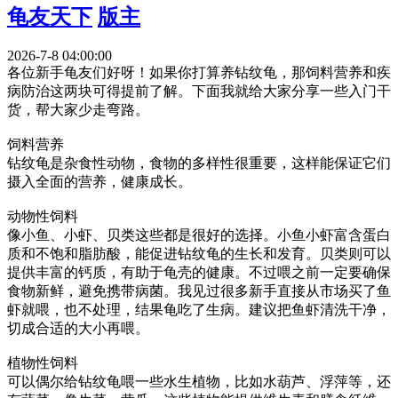
龟友天下
版主
2026-7-8 04:00:00
各位新手龟友们好呀！如果你打算养钻纹龟，那饲料营养和疾
病防治这两块可得提前了解。下面我就给大家分享一些入门干
货，帮大家少走弯路。
饲料营养
钻纹龟是杂食性动物，食物的多样性很重要，这样能保证它们
摄入全面的营养，健康成长。
动物性饲料
像小鱼、小虾、贝类这些都是很好的选择。小鱼小虾富含蛋白
质和不饱和脂肪酸，能促进钻纹龟的生长和发育。贝类则可以
提供丰富的钙质，有助于龟壳的健康。不过喂之前一定要确保
食物新鲜，避免携带病菌。我见过很多新手直接从市场买了鱼
虾就喂，也不处理，结果龟吃了生病。建议把鱼虾清洗干净，
切成合适的大小再喂。
植物性饲料
可以偶尔给钻纹龟喂一些水生植物，比如水葫芦、浮萍等，还