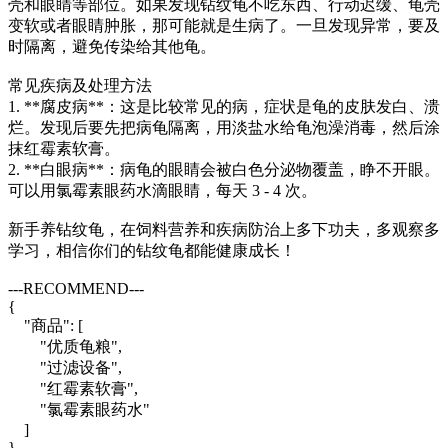
壳和眼睛等部位。如果发现钻纹龟不吃东西、行动迟缓、龟壳
变软或者眼睛肿胀，那可能就是生病了。一旦发现异常，要及
时隔离，避免传染给其他龟。
常见疾病及处理方法
1. **腐皮病**：这是比较常见的病，症状是龟的皮肤发白、溃
烂。发现后要先把病龟隔离，用淡盐水给龟泡澡消毒，然后涂
抹红霉素软膏。
2. **白眼病**：病龟的眼睛会被白色分泌物覆盖，睁不开眼。
可以用氯霉素眼药水滴眼睛，每天 3 - 4 次。
新手养钻纹龟，在饲料营养和疾病防治上多下功夫，多观察多
学习，相信你们的钻纹龟都能健康成长！
---RECOMMEND---
{
"商品": [
"优质龟粮",
"过滤设备",
"红霉素软膏",
"氯霉素眼药水"
]
}