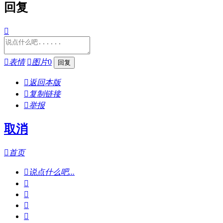
回复


表情

图片
0

返回本版

复制链接

举报
取消

首页

说点什么吧...



