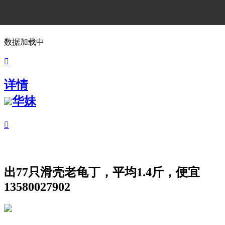
数据加载中

详情
华妹

出77只滑壳老龟丁，平均1.4斤，便宜
13580027902