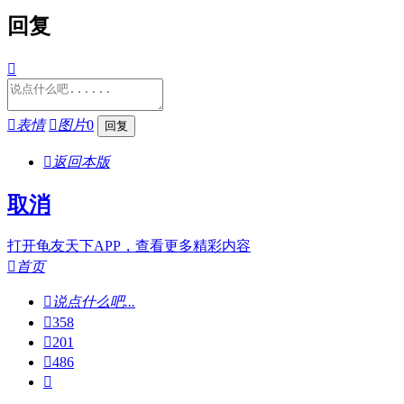
回复


表情

图片
0

返回本版
取消
打开龟友天下APP，查看更多精彩内容

首页

说点什么吧...

358

201

486
