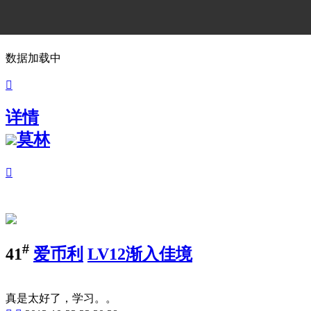
数据加载中

详情
莫林

#
41
爱币利
LV12渐入佳境
真是太好了，学习。。