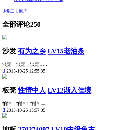

楼主

倒序
全部评论
250
沙发
有为之乡
LV15老油条
淡定，淡定，淡定……

2013-10-25 12:55:35
板凳
性情中人
LV12渐入佳境
怕怕，怕怕！怕怕......

2013-10-25 15:57:05
地板
270274097
LV10中级龟主