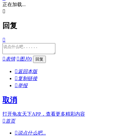
正在加载...

回复


表情

图片
0

返回本版

复制链接

举报
取消
打开龟友天下APP，查看更多精彩内容

首页

说点什么吧...