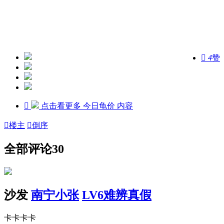

4
赞

点击看更多
今日龟价
内容

楼主

倒序
全部评论
30
沙发
南宁小张
LV6难辨真假
卡卡卡卡