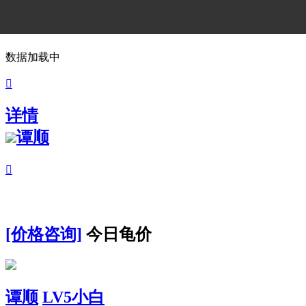
数据加载中

详情
谭顺

[价格咨询]
今日龟价
谭顺
LV5小白